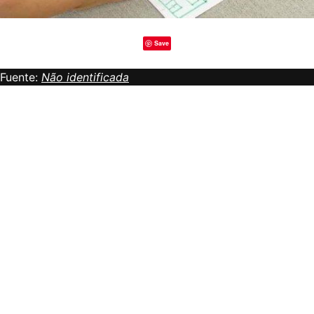
Save
Fuente:
Não identificada