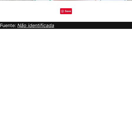
Save
Fuente:
Não identificada