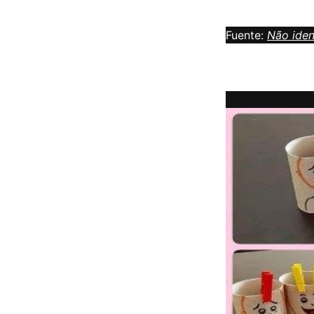
Fuente:
Não iden