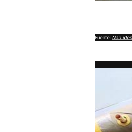
Fuente:
Não iden