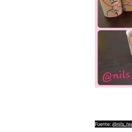
Fuente:
@nils_te