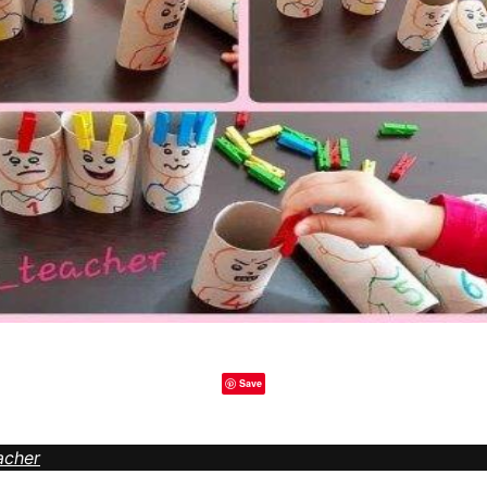
Save
acher