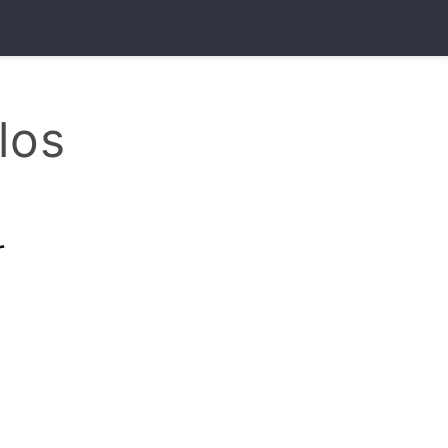
los
r