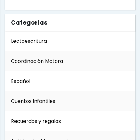
Día de los Muertos
Categorías
Día internacional del libro
Lectoescritura
Día del Soldado
Coordinación Motora
Día del Trabajo
Español
Día de los Abuelos
Cuentos Infantiles
Día del padre
Recuerdos y regalos
Día del Maestro