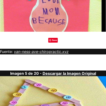
Save
Fuente:
van-ness-ave-chiropractic.xyz
Imagen 5 de 20 -
Descargar la Imagen Original