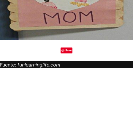
Save
Fuente:
funlearninglife.com