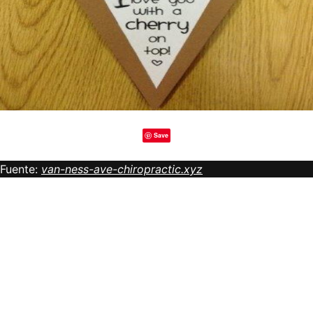
Save
Fuente:
van-ness-ave-chiropractic.xyz