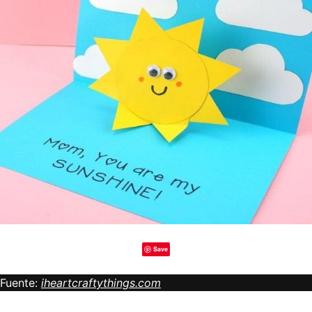
Save
Fuente:
iheartcraftythings.com