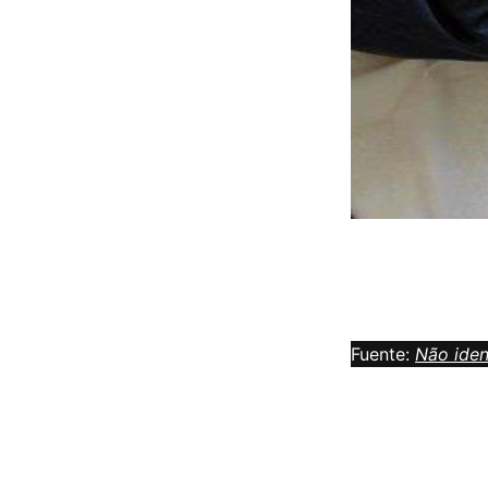
Fuente:
Não iden