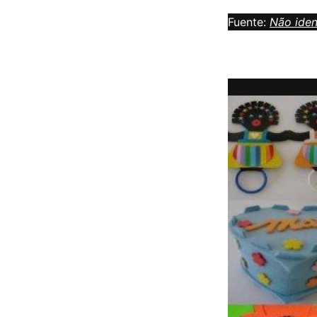
Fuente:
Não iden