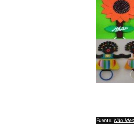
Fuente:
Não iden