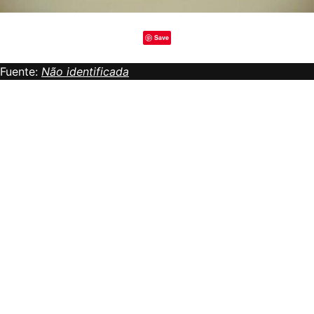
Save
Fuente:
Não identificada