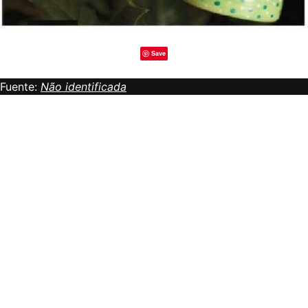
Save
Fuente:
Não identificada