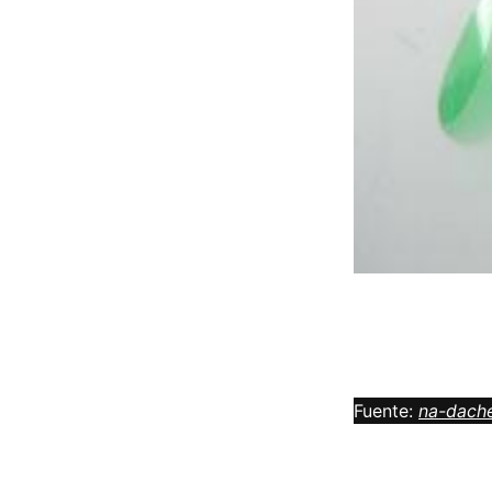
Fuente:
na-dach