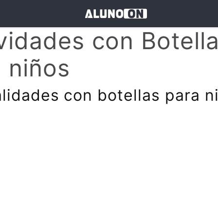
vidades con Botell
 niños
idades con botellas para n