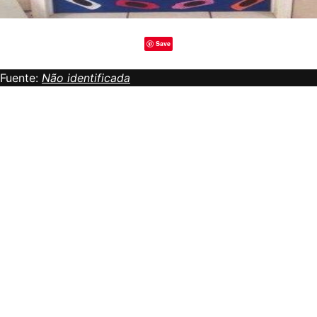
Save
Fuente:
Não identificada