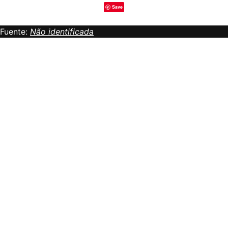
Save
Fuente:
Não identificada