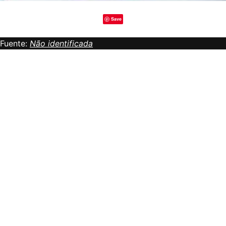
Save
Fuente:
Não identificada