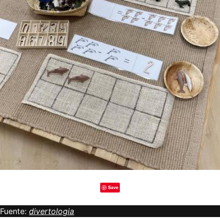
Save
Fuente:
divertologia