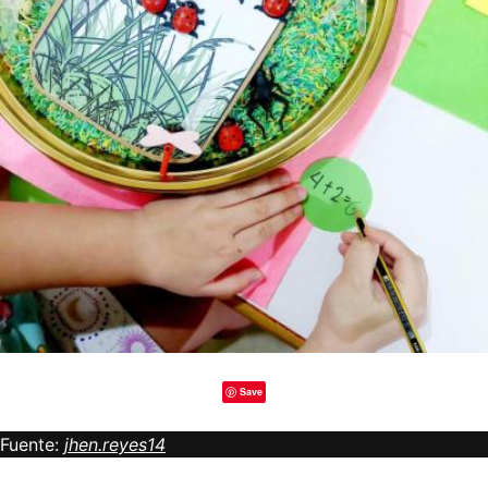
Save
Fuente:
jhen.reyes14