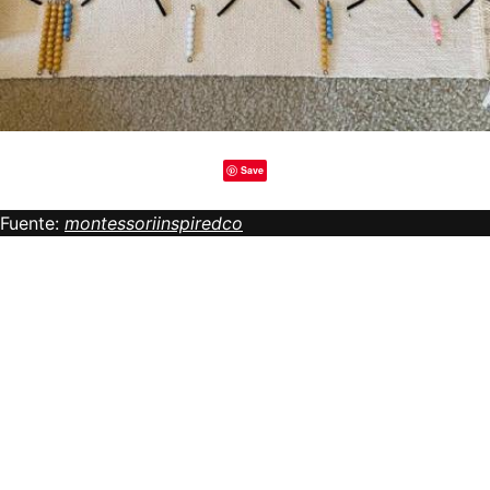
Save
Fuente:
montessoriinspiredco