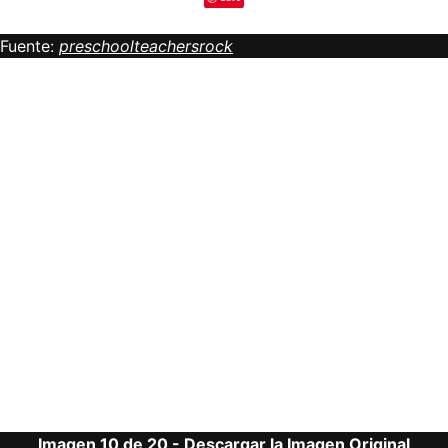
Fuente:
preschoolteachersrock
Imagen 10 de 20 -
Descargar la Imagen Original