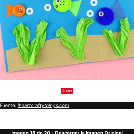
Save
Fuente:
iheartcraftythings.com
Imagen 18 de 20 -
Descargar la Imagen Original