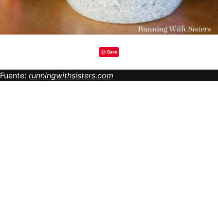
Save
Fuente:
runningwithsisters.com