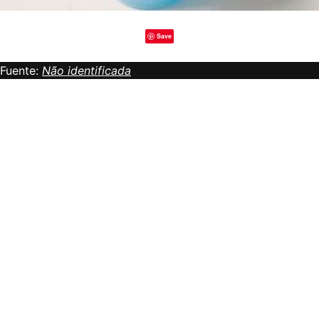
Save
Fuente:
Não identificada