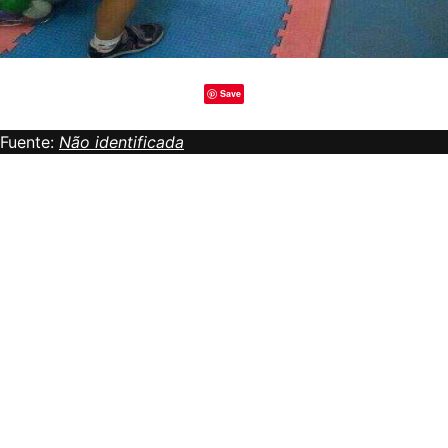
Save
Fuente:
Não identificada