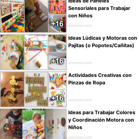
Ideas de Paneles
Sensoriales para Trabajar
con Niños
alumnoon.com
Ideas Lúdicas y Motoras con
Pajitas (o Popotes/Cañitas)
alumnoon.com
Actividades Creativas con
Pinzas de Ropa
alumnoon.com
Ideas para Trabajar Colores
y Coordinación Motora con
Niños
alumnoon.com