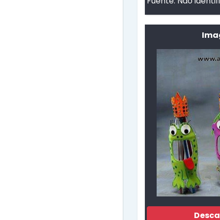
Fuente:
Não identi
Ima
Desca