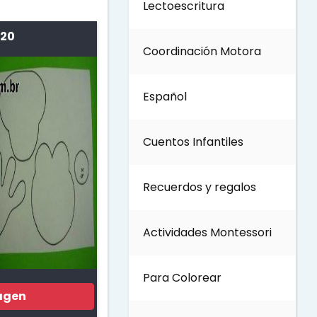
Lectoescritura
Día del Trabajo
 20
Coordinación Motora
Día de los Abuelos
Español
Día del padre
Cuentos Infantiles
Día del Maestro
Recuerdos y regalos
Día internacional de los
bosques
Actividades Montessori
Invierno
Para Colorear
agen
Día del Medio ambiente