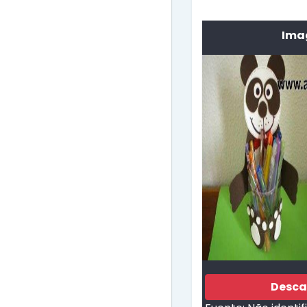
Ima
Desca