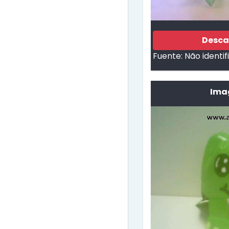
Desca
Fuente:
Não identi
Ima