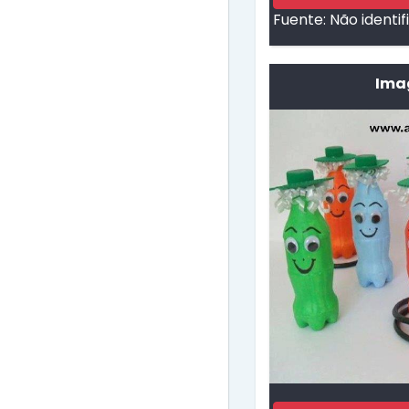
Fuente:
Não identi
Imag