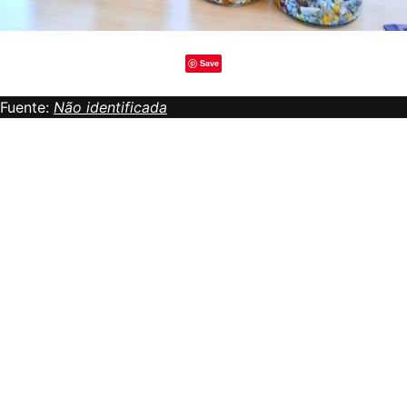
Save
Fuente:
Não identificada