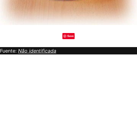
Save
Fuente:
Não identificada