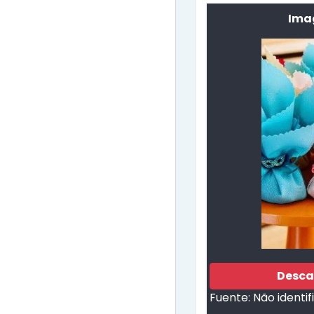
Ima
Desca
Fuente:
Não identi