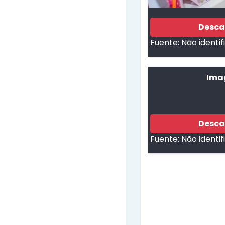
Desca
Fuente:
Não identi
Ima
Desca
Fuente:
Não identi