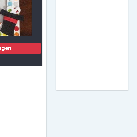
Matemáticas
Murales para Clase
Actividades para
Imprimir
agen
Decoración de Puertas