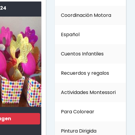
 24
Coordinación Motora
Día de los Abuelos
Español
Día del padre
Cuentos Infantiles
Día del Maestro
Recuerdos y regalos
Día internacional de los
bosques
Actividades Montessori
Invierno
Para Colorear
agen
Día del Medio ambiente
Pintura Dirigida