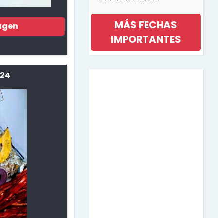
MÁS FECHAS
agen
IMPORTANTES
Día internacional de la
 24
mujer
Día de la musica
Halloween
Día de los niños
Día de la Madre