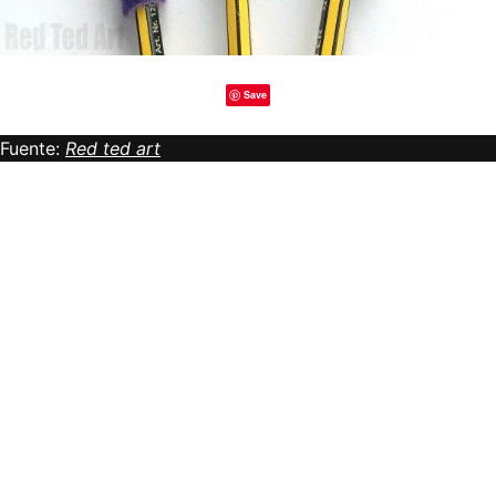
Save
Fuente:
Red ted art