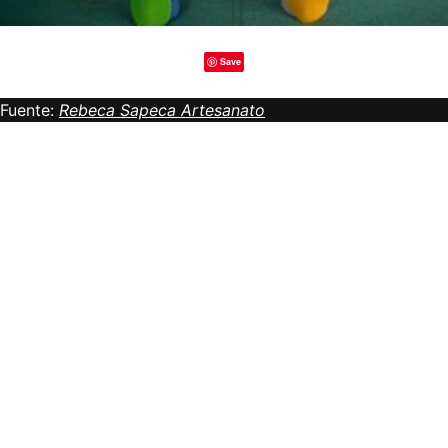
Save
Fuente:
Rebeca Sapeca Artesanato