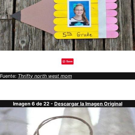
Save
Fuente:
Thrifty north west mom
Imagen 6 de 22 -
Descargar la Imagen Original