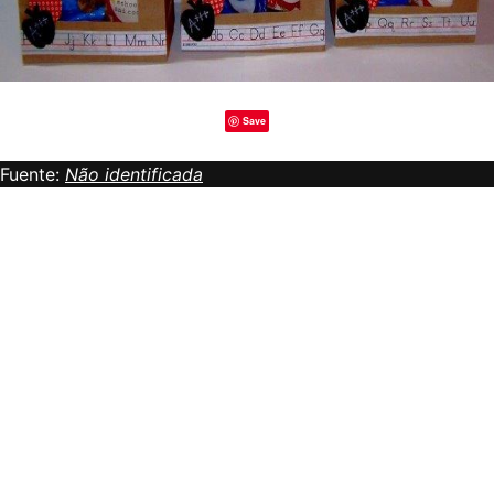
Save
Fuente:
Não identificada