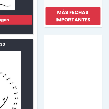
MÁS FECHAS
IMPORTANTES
agen
Día internacional de la
mujer
 30
Día de la musica
Halloween
Día de los niños
Día de la Madre