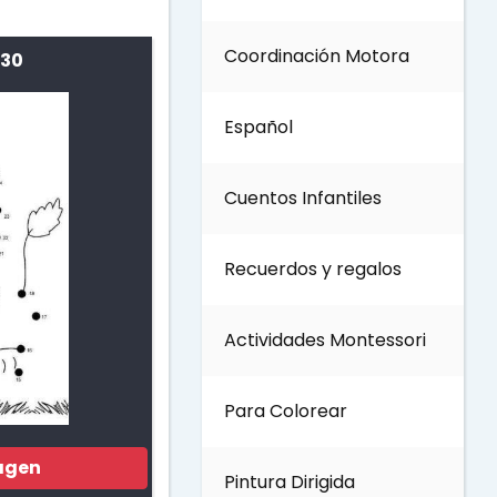
Coordinación Motora
 30
Día de los Abuelos
Español
Día del padre
Cuentos Infantiles
Día del Maestro
Recuerdos y regalos
Día internacional de los
bosques
Actividades Montessori
Invierno
Para Colorear
Día del Medio ambiente
agen
Pintura Dirigida