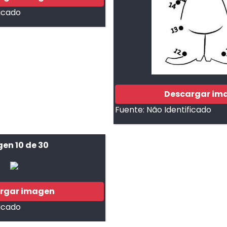
ficado
Descargar im
Fuente:
Não Identificado
en 10 de 30
rgar imagen
ficado