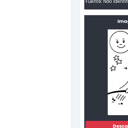
Fuente:
Não Identi
Ima
Desca