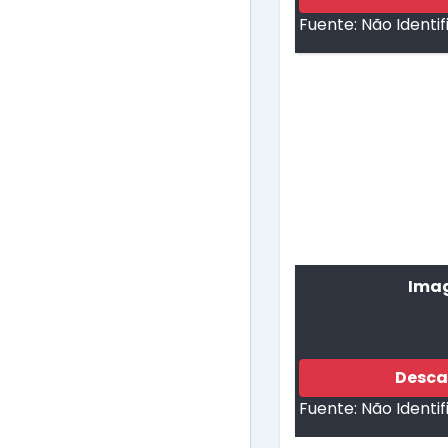
Fuente:
Não Identi
Imag
Desca
Fuente:
Não Identi