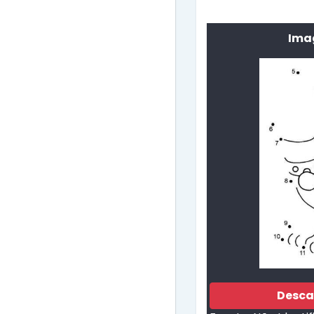
Ima
Desca