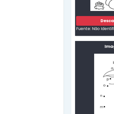
Desca
Fuente:
Não Identi
Ima