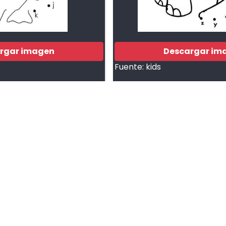
rgar imagen
Descargar im
Fuente:
kids