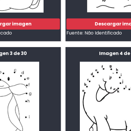
rgar imagen
Descargar im
ficado
Fuente:
Não Identificado
gen 3 de 30
Imagen 4 de