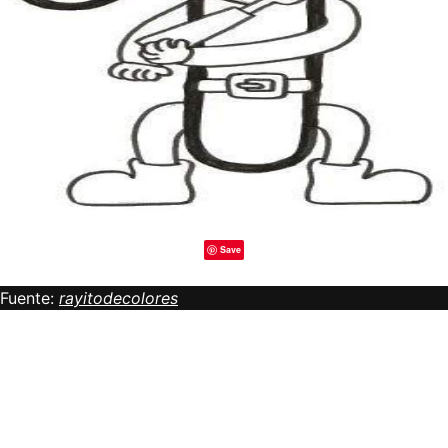
Save
Fuente:
rayitodecolores