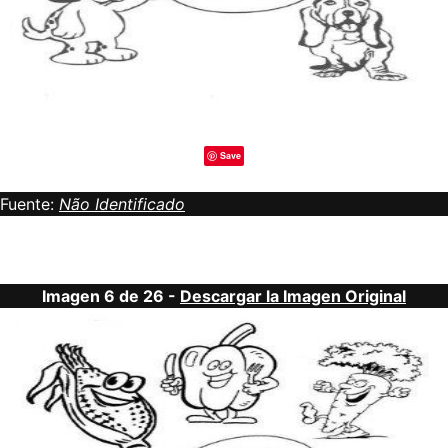
Save
Fuente:
Não Identificado
Imagen 6 de 26 -
Descargar la Imagen Original