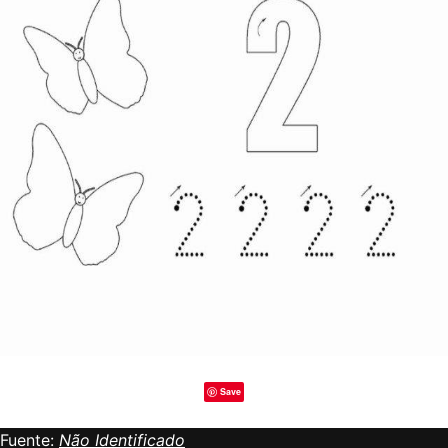
Save
Fuente:
Não Identificado