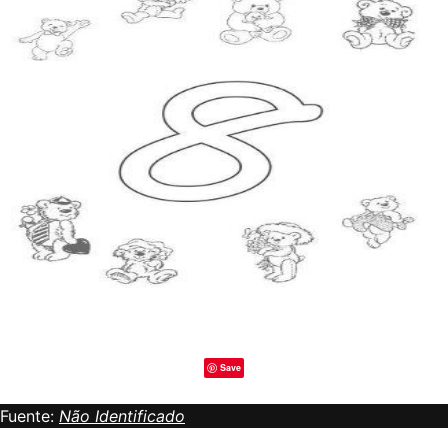
Save
Fuente:
Não Identificado