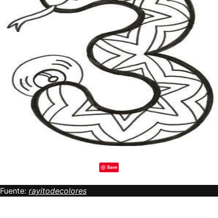
Save
Fuente:
rayitodecolores