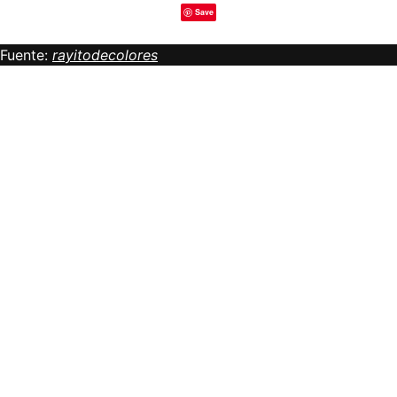
Save
Fuente:
rayitodecolores