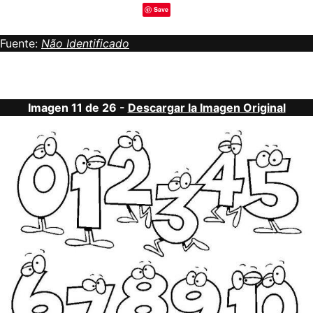
Save
Fuente:
Não Identificado
Imagen 11 de 26 -
Descargar la Imagen Original