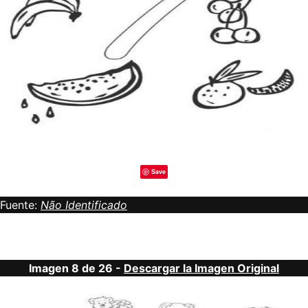
Save
Fuente:
Não Identificado
Imagen 8 de 26 -
Descargar la Imagen Original