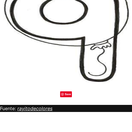
Save
Fuente:
rayitodecolores