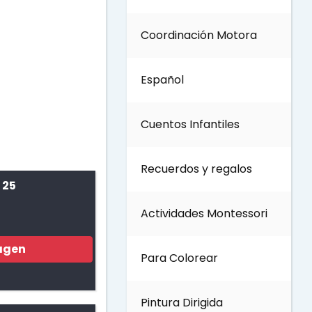
Coordinación Motora
Día de los Abuelos
Español
Día del padre
Cuentos Infantiles
Día del Maestro
Recuerdos y regalos
Día internacional de los
 25
bosques
Actividades Montessori
Invierno
agen
Para Colorear
Día del Medio ambiente
Pintura Dirigida