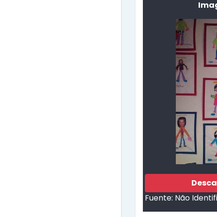
Imag
Desca
Fuente:
Não Identi