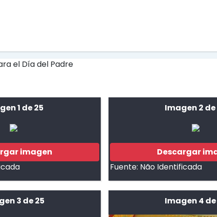
gen 1 de 25
Imagen 2 de
rgar imagen
Descargar im
ficada
Fuente:
Não Identificada
gen 3 de 25
Imagen 4 de