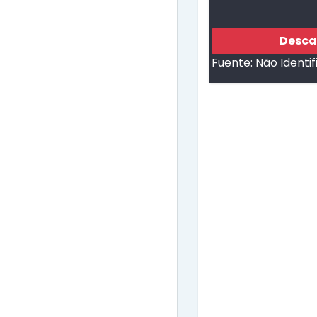
Desca
Fuente:
Não Identi