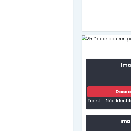
Ima
Desca
Fuente:
Não Identi
Ima