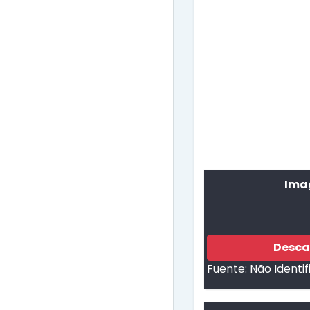
Imag
Desca
Fuente:
Não Identi