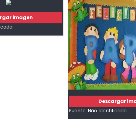
rgar imagen
ficada
Descargar im
Fuente:
Não Identificada