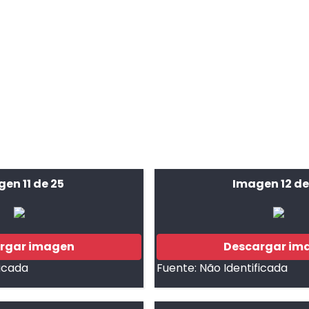
en 11 de 25
Imagen 12 de
rgar imagen
Descargar im
ficada
Fuente:
Não Identificada