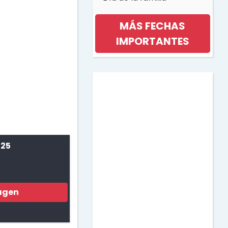
MÁS FECHAS
IMPORTANTES
Día internacional de la
mujer
Día de la musica
 25
Halloween
Día de los niños
agen
Día de la Madre