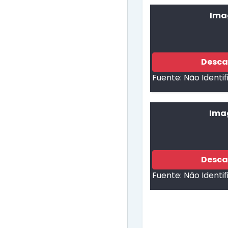
Ima
Desca
Fuente:
Não Identi
Ima
Desca
Fuente:
Não Identi