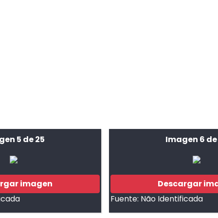
gen 5 de 25
Imagen 6 de
rgar imagen
Descargar im
ficada
Fuente:
Não Identificada