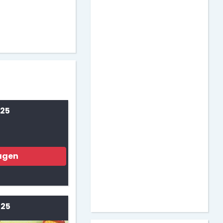
 25
agen
 25