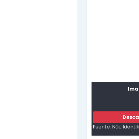
Ima
Desca
Fuente:
Não Identi