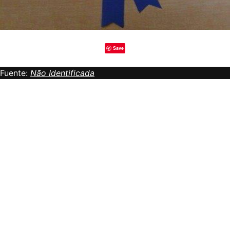
Save
Fuente:
Não Identificada