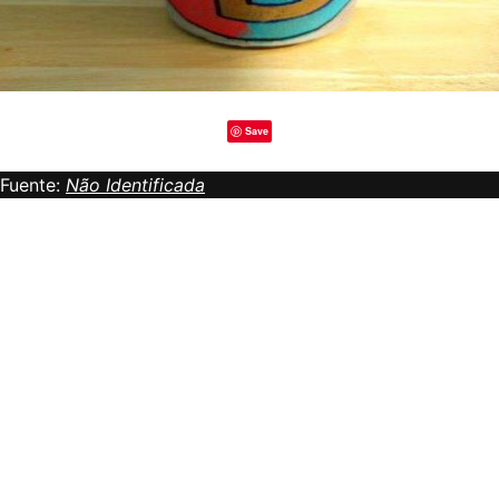
Save
Fuente:
Não Identificada