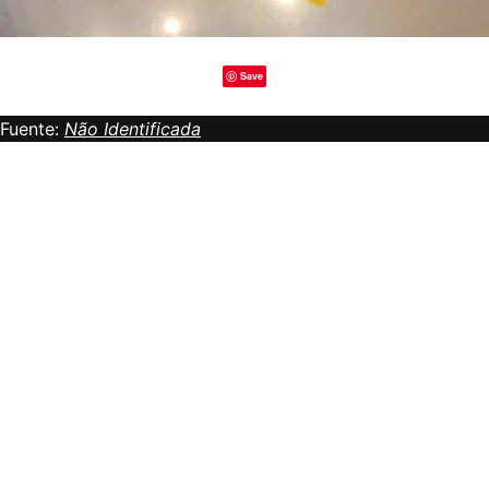
Save
Fuente:
Não Identificada