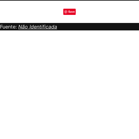
Save
Fuente:
Não Identificada