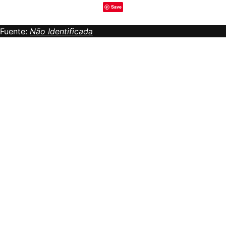
Save
Fuente:
Não Identificada