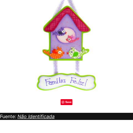
Save
Fuente:
Não Identificada