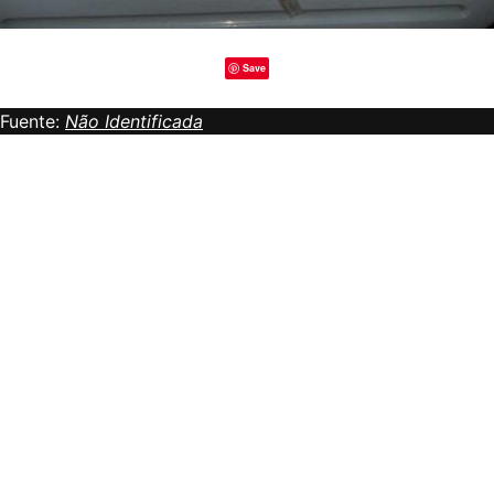
Save
Fuente:
Não Identificada