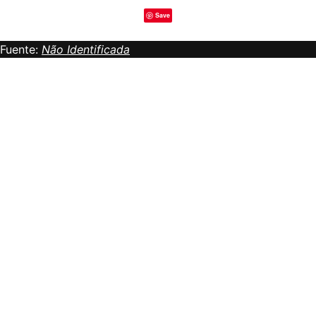
Save
Fuente:
Não Identificada