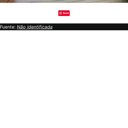
Save
Fuente:
Não Identificada