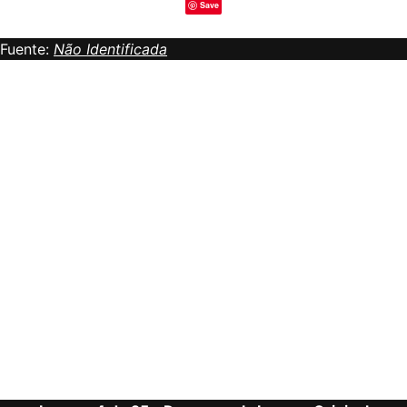
Save
Fuente:
Não Identificada