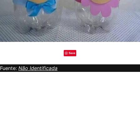
Save
Fuente:
Não Identificada