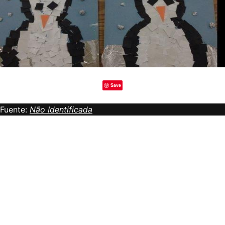
Save
Fuente:
Não Identificada