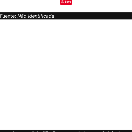
Save
Fuente:
Não Identificada