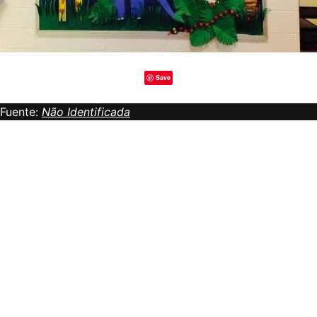
Save
Fuente:
Não Identificada