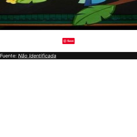
Save
Fuente:
Não Identificada