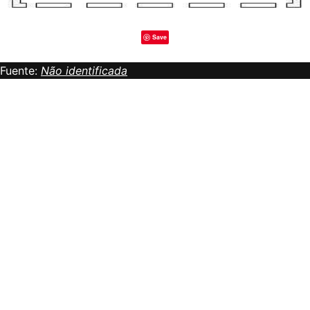
Save
Fuente:
Não identificada