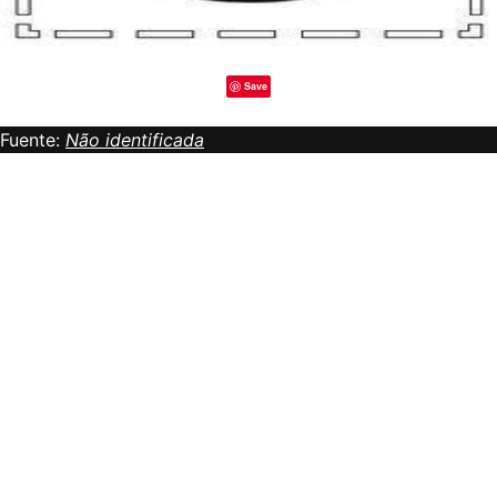
Save
Fuente:
Não identificada