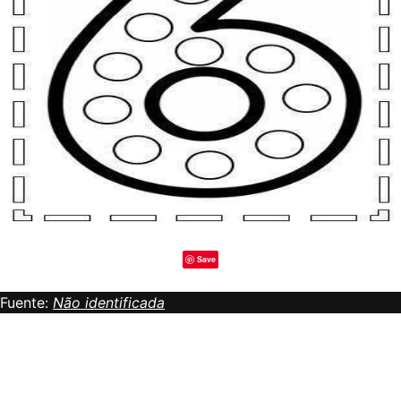
Save
Fuente:
Não identificada