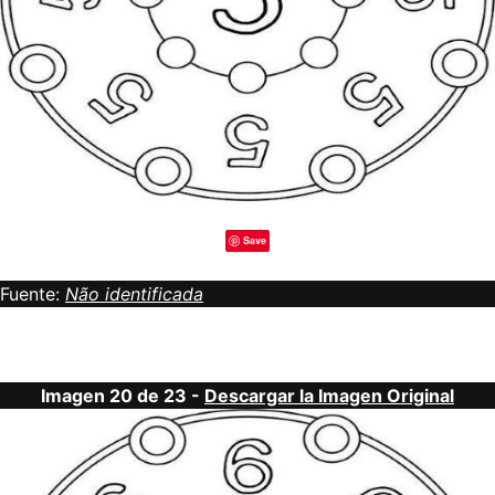
Save
Fuente:
Não identificada
Imagen 20 de 23 -
Descargar la Imagen Original