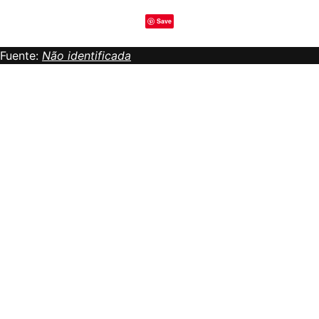
Save
Fuente:
Não identificada