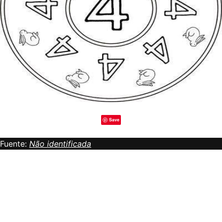
Save
Fuente:
Não identificada