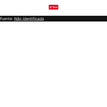
Save
Fuente:
Não identificada