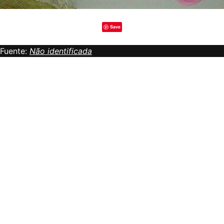
Save
Fuente:
Não identificada