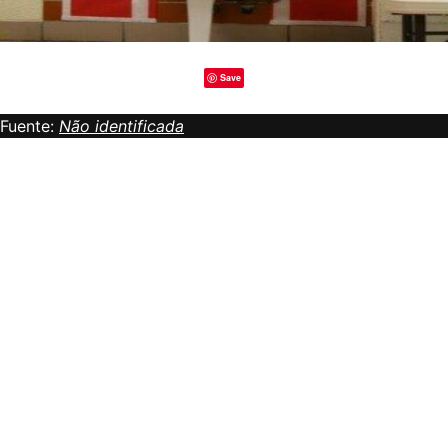
Save
Fuente:
Não identificada