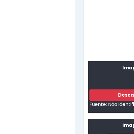
Imag
Desca
Fuente:
Não identi
Imag