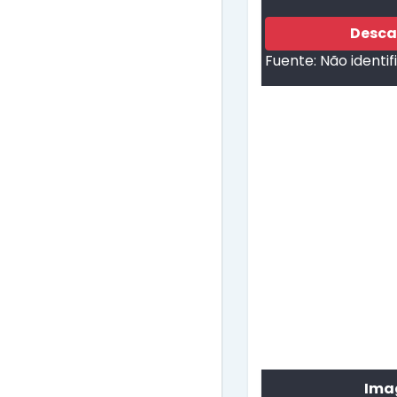
Desca
Fuente:
Não identi
Imag