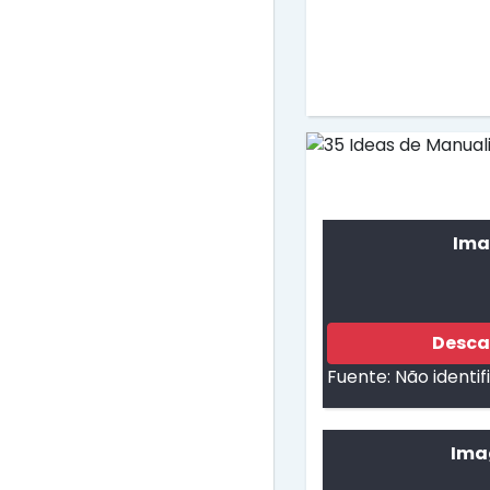
Ima
Desca
Fuente:
Não identi
Ima