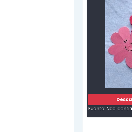
Desca
Fuente:
Não identi