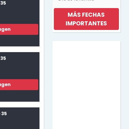
 35
MÁS FECHAS
IMPORTANTES
agen
Día internacional de la
mujer
 35
Día de la musica
agen
Halloween
Día de los niños
 35
Día de la Madre