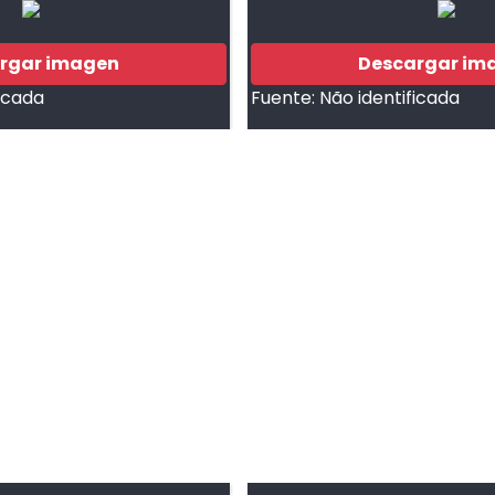
rgar imagen
Descargar im
ficada
Fuente:
Não identificada