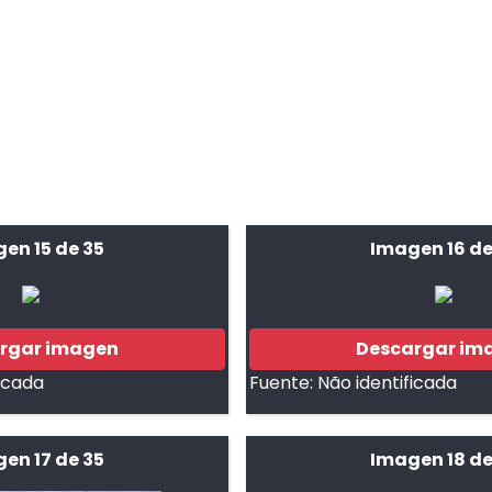
en 15 de 35
Imagen 16 de
rgar imagen
Descargar im
ficada
Fuente:
Não identificada
en 17 de 35
Imagen 18 de