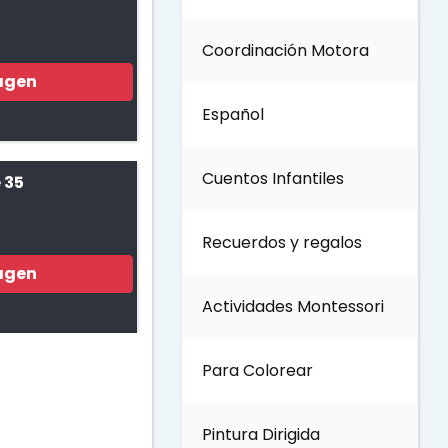
Coordinación Motora
Día de los Abuelos
agen
Español
Día del padre
Cuentos Infantiles
 35
Día del Maestro
Recuerdos y regalos
Día internacional de los
agen
bosques
Actividades Montessori
Invierno
Para Colorear
Día del Medio ambiente
Pintura Dirigida