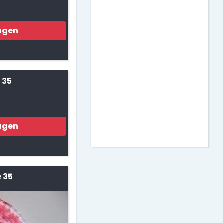
Matemáticas
agen
Murales para Clase
Actividades para
Imprimir
 35
Decoración de Puertas
agen
 35