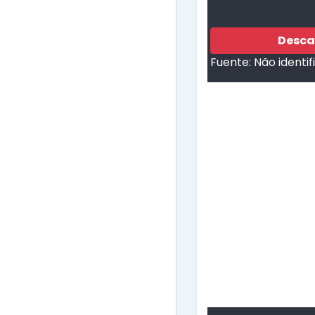
Desca
Fuente:
Não identi