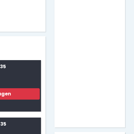
 35
agen
 35