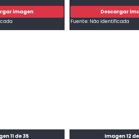
rgar imagen
Descargar im
ficada
Fuente:
Não identificada
en 11 de 35
Imagen 12 de