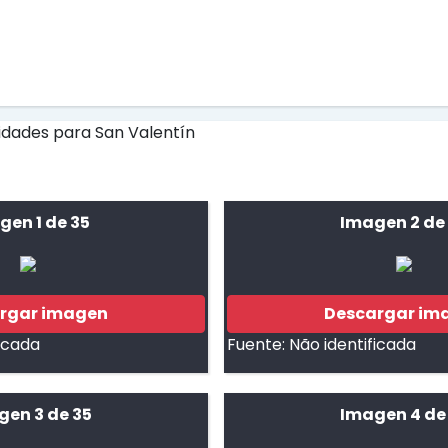
gen 1 de 35
Imagen 2 de
rgar imagen
Descargar im
ficada
Fuente:
Não identificada
gen 3 de 35
Imagen 4 de