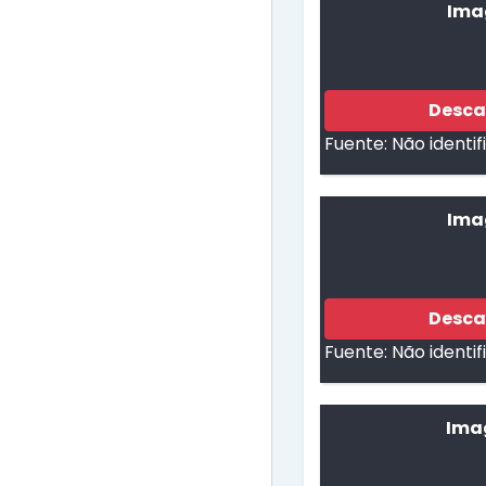
Ima
Desca
Fuente:
Não identi
Ima
Desca
Fuente:
Não identi
Ima