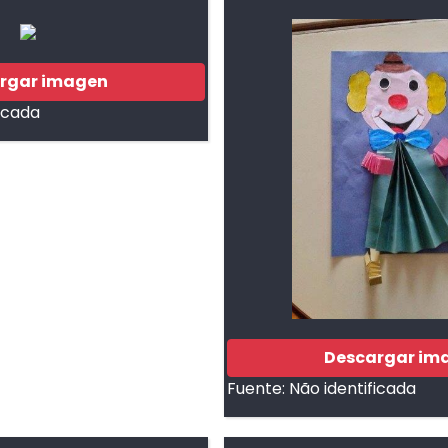
rgar imagen
ficada
Descargar im
Fuente:
Não identificada