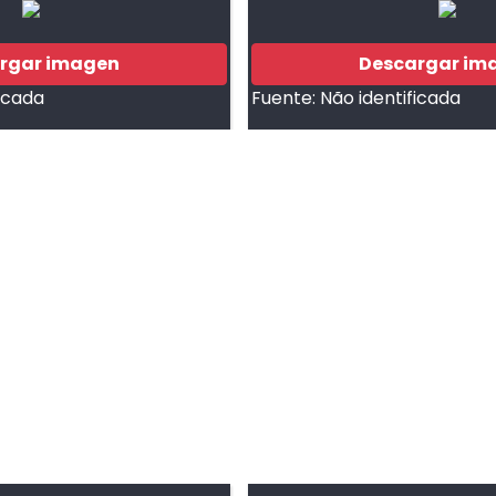
rgar imagen
Descargar im
ficada
Fuente:
Não identificada