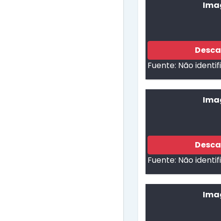
Ima
Desca
Fuente:
Não identi
Ima
Desca
Fuente:
Não identi
Imag