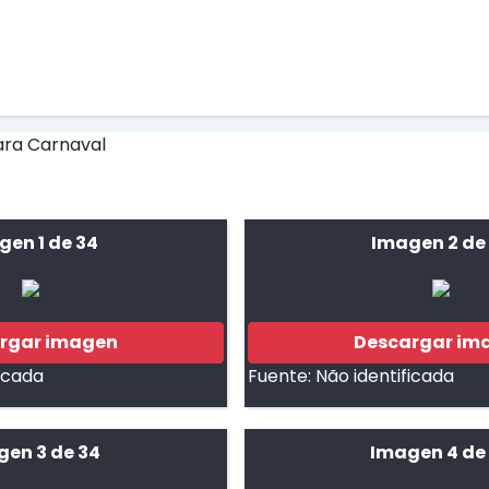
gen 1 de 34
Imagen 2 de
rgar imagen
Descargar im
ficada
Fuente:
Não identificada
gen 3 de 34
Imagen 4 de