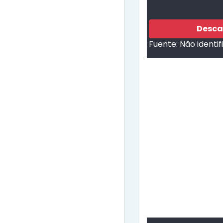
Desca
Fuente:
Não identi