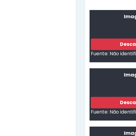
Imag
Desca
Fuente:
Não identi
Imag
Desca
Fuente:
Não identi
Imag