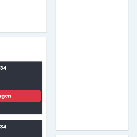
 34
agen
 34