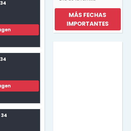
 34
MÁS FECHAS
IMPORTANTES
agen
Día internacional de la
mujer
 34
Día de la musica
agen
Halloween
Día de los niños
 34
Día de la Madre