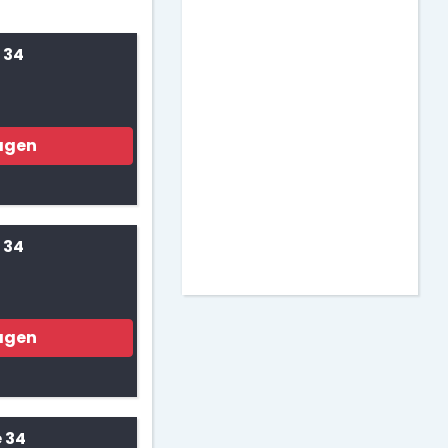
Matemáticas
 34
Murales para Clase
Actividades para
agen
Imprimir
Decoración de Puertas
 34
agen
 34