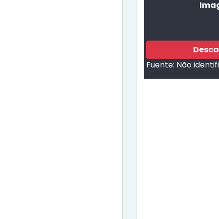
Imag
Desca
Fuente:
Não identi