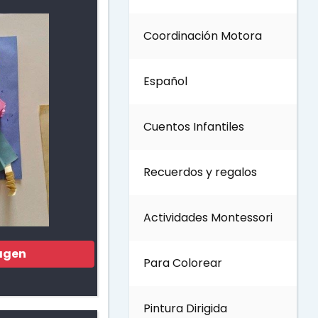
Coordinación Motora
Día de los Abuelos
Español
Día del padre
Cuentos Infantiles
Día del Maestro
Recuerdos y regalos
Día internacional de los
bosques
Actividades Montessori
Invierno
agen
Para Colorear
Día del Medio ambiente
Pintura Dirigida