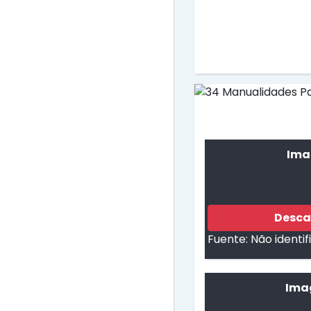
Ima
Desca
Fuente:
Não identi
Ima