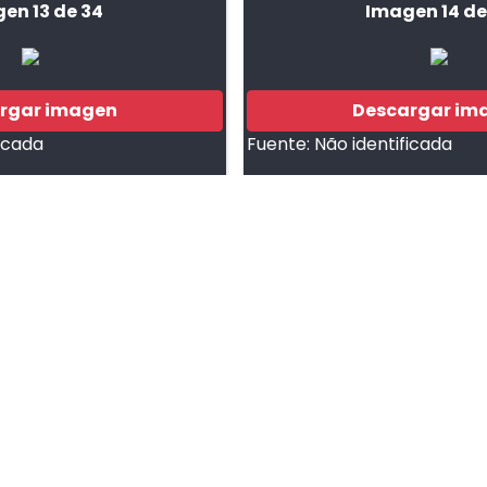
en 13 de 34
Imagen 14 de
rgar imagen
Descargar im
ficada
Fuente:
Não identificada