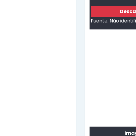
Desca
Fuente:
Não identi
Imag