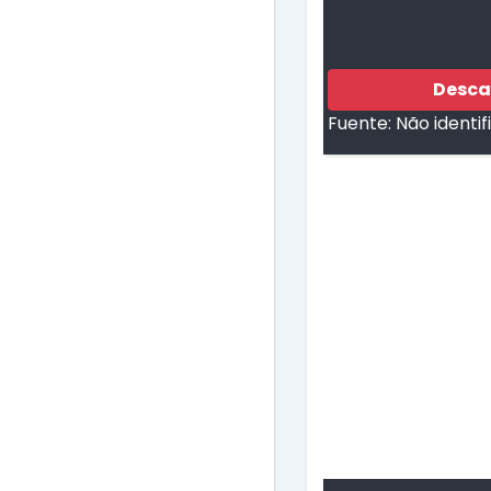
Desca
Fuente:
Não identi