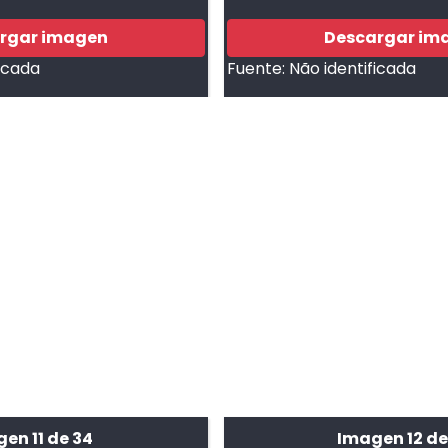
rgar imagen
Descargar im
ficada
Fuente:
Não identificada
en 11 de 34
Imagen 12 de