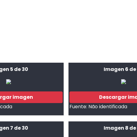
gen 5 de 30
Imagen 6 de
rgar imagen
Descargar im
ficada
Fuente:
Não identificada
gen 7 de 30
Imagen 8 de