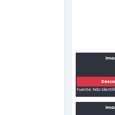
Ima
Desca
Fuente:
Não identi
Ima