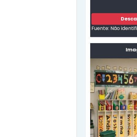
Desca
Fuente:
Não identi
Imag