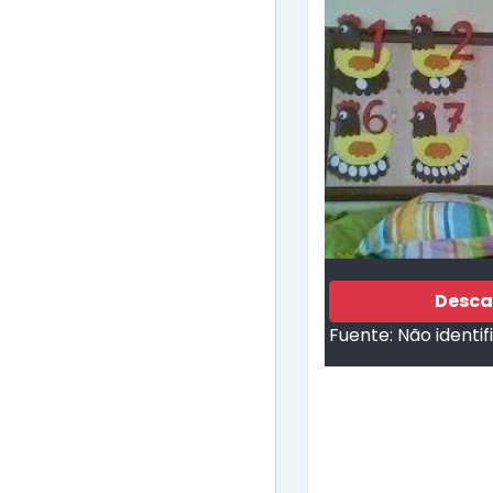
Desca
Fuente:
Não identi