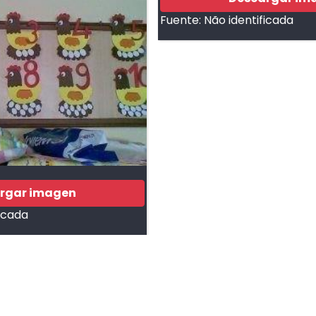
Fuente:
Não identificada
rgar imagen
ficada