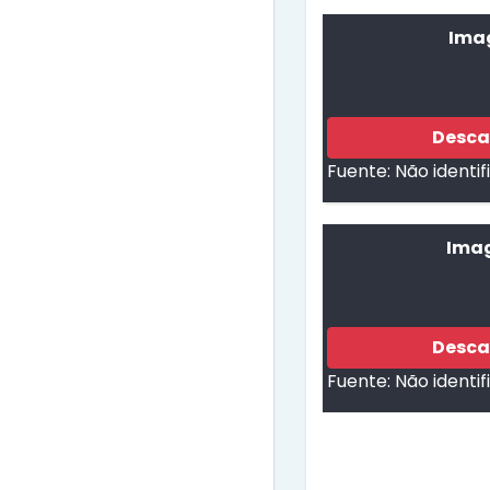
Imag
Desca
Fuente:
Não identi
Imag
Desca
Fuente:
Não identi