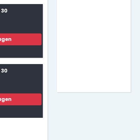
Matemáticas
 30
Murales para Clase
agen
Actividades para
Imprimir
Decoración de Puertas
 30
agen