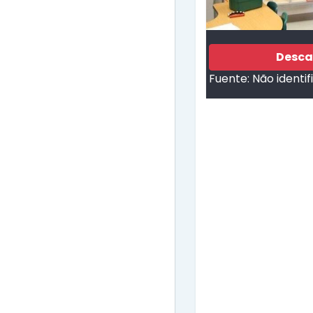
Desca
Fuente:
Não identi