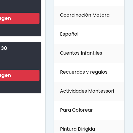
Coordinación Motora
agen
Día de los Abuelos
Español
Día del padre
 30
Cuentos Infantiles
Día del Maestro
Recuerdos y regalos
agen
Día internacional de los
bosques
Actividades Montessori
Invierno
Para Colorear
Día del Medio ambiente
Pintura Dirigida