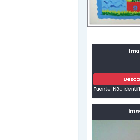
Ima
Desca
Fuente:
Não identi
Ima