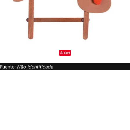
Save
Fuente:
Não identificada