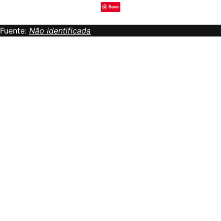
Save
Fuente:
Não identificada