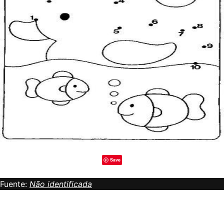
Save
Fuente:
Não identificada