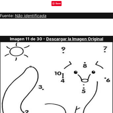
Save
Fuente:
Não identificada
Imagen 11 de 30 -
Descargar la Imagen Original