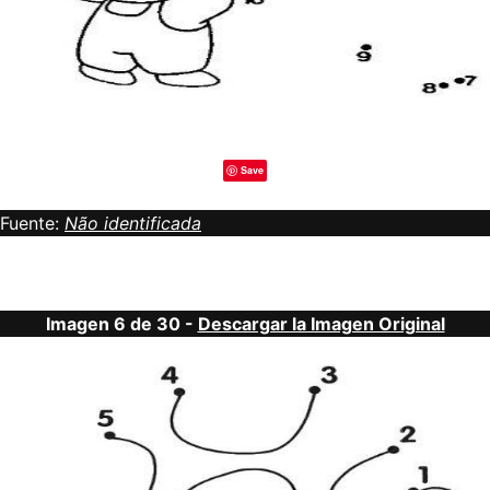
Save
Fuente:
Não identificada
Imagen 6 de 30 -
Descargar la Imagen Original