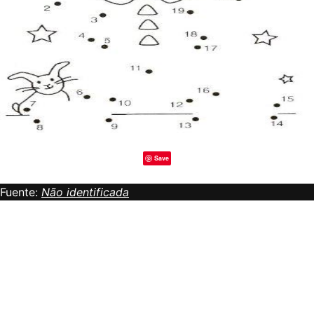
Save
Fuente:
Não identificada