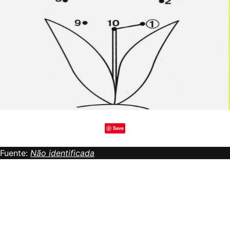
Save
Fuente:
Não identificada