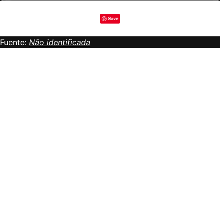
Save
Fuente:
Não identificada