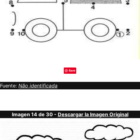
Save
Fuente:
Não identificada
Imagen 14 de 30 -
Descargar la Imagen Original