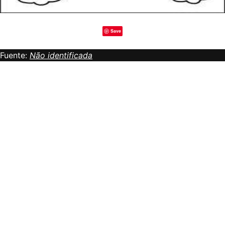
Save
Fuente:
Não identificada