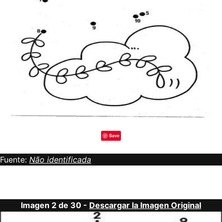
Save
Fuente:
Não identificada
Imagen 2 de 30 -
Descargar la Imagen Original