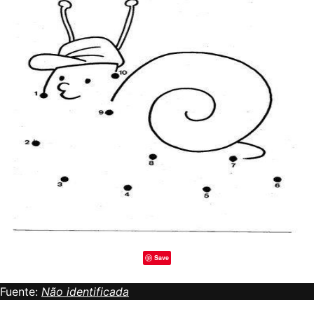
Save
Fuente:
Não identificada