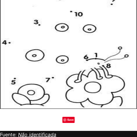
Save
Fuente:
Não identificada