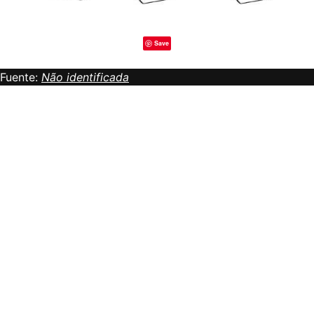
Save
Fuente:
Não identificada