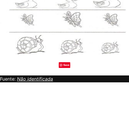
Save
Fuente:
Não identificada