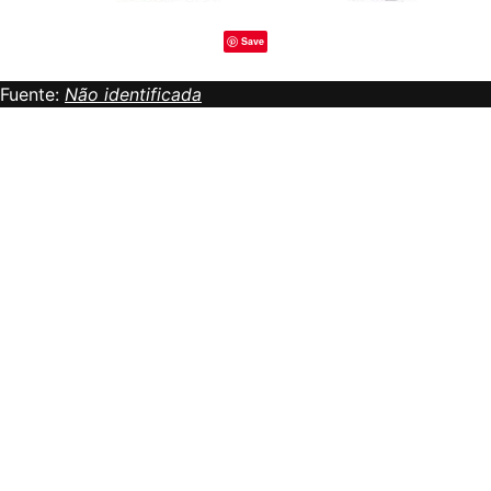
Save
Fuente:
Não identificada