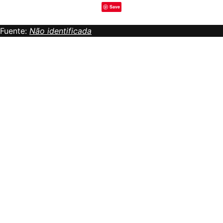
Save
Fuente:
Não identificada