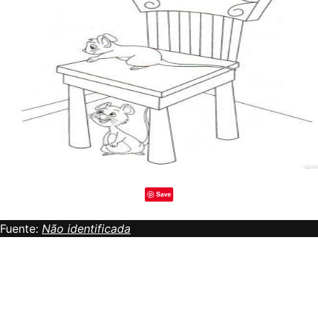
Save
Fuente:
Não identificada