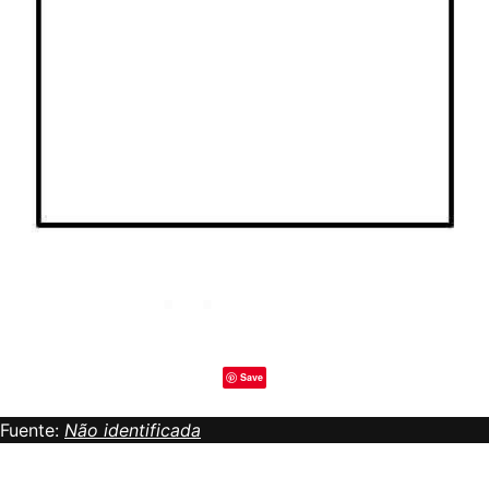
Save
Fuente:
Não identificada