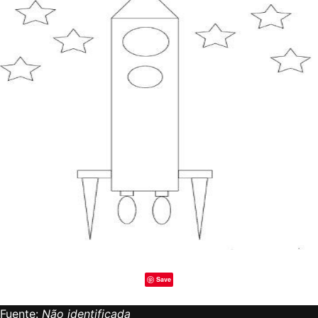
Save
Fuente:
Não identificada