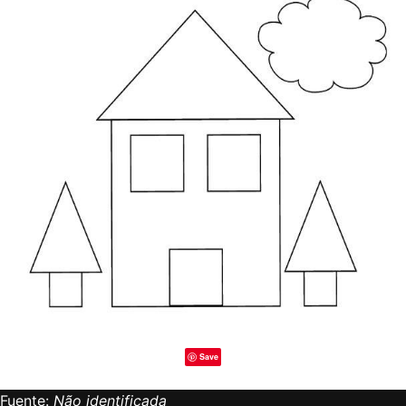
Save
Fuente:
Não identificada