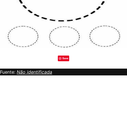
Save
Fuente:
Não identificada