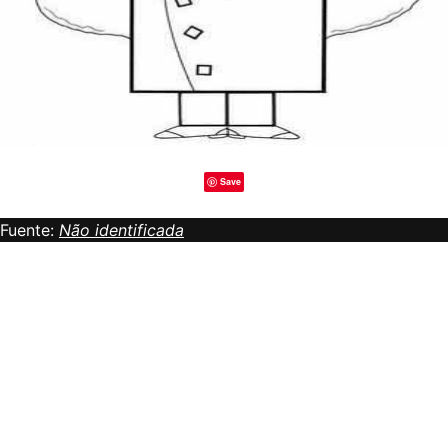
Save
Fuente:
Não identificada