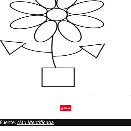
Save
Fuente:
Não identificada