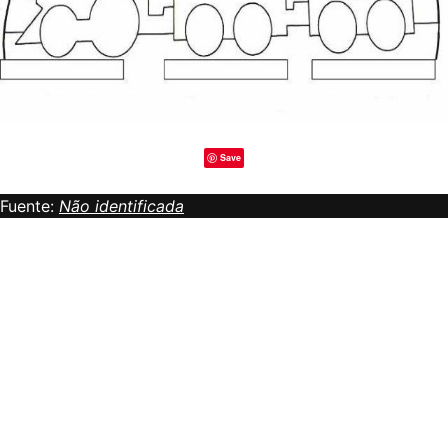
Save
Fuente:
Não identificada