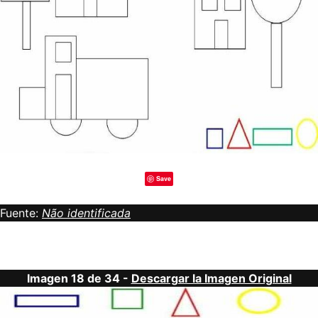
Save
Fuente:
Não identificada
Imagen 18 de 34 -
Descargar la Imagen Original