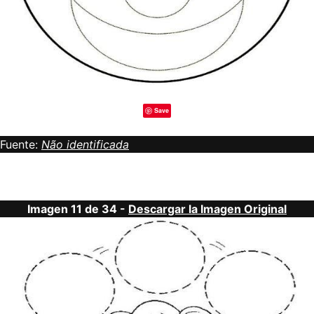
Save
Fuente:
Não identificada
Imagen 11 de 34 -
Descargar la Imagen Original