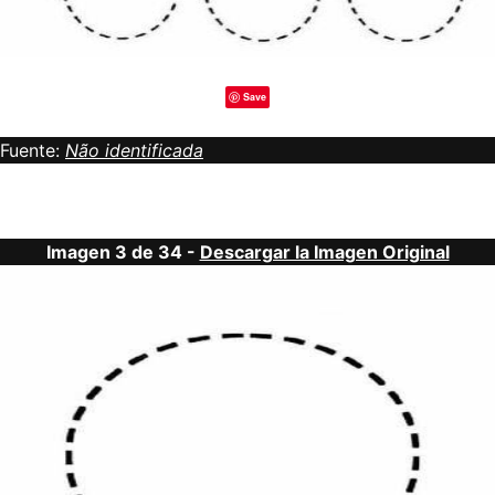
Save
Fuente:
Não identificada
Imagen 3 de 34 -
Descargar la Imagen Original