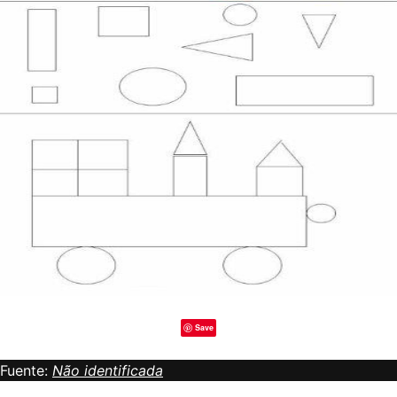
Save
Fuente:
Não identificada