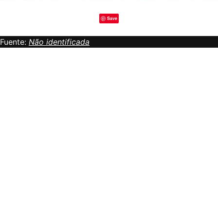
Save
Fuente:
Não identificada