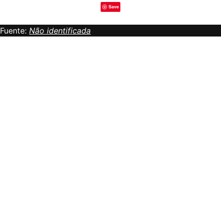
Save
Fuente:
Não identificada