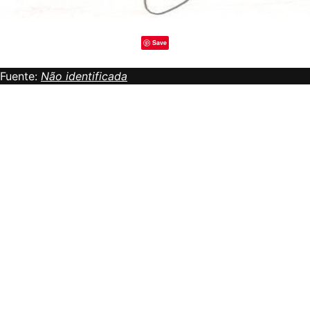
Save
Fuente:
Não identificada