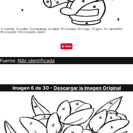
Save
Fuente:
Não identificada
Imagen 6 de 30 -
Descargar la Imagen Original