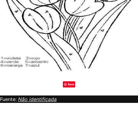
Save
Fuente:
Não identificada