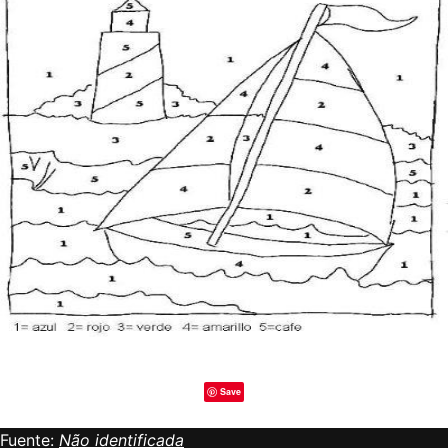
Save
Fuente:
Não identificada