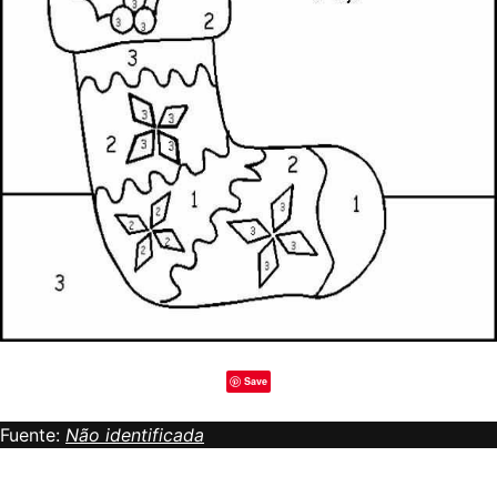
Save
Fuente:
Não identificada