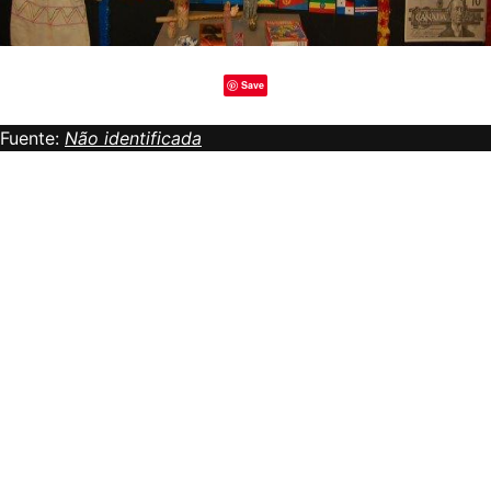
Save
Fuente:
Não identificada