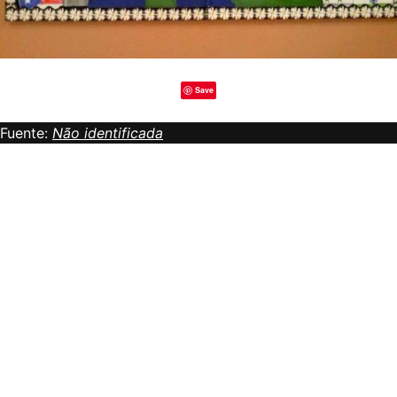
Save
Fuente:
Não identificada