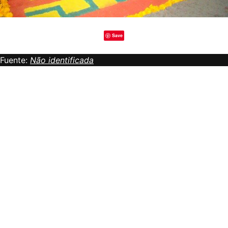
Save
Fuente:
Não identificada