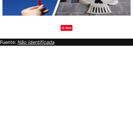
Save
Fuente:
Não identificada