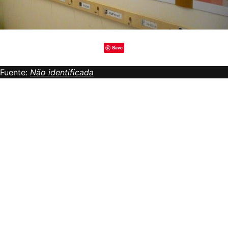
Save
Fuente:
Não identificada