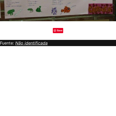
Save
Fuente:
Não identificada