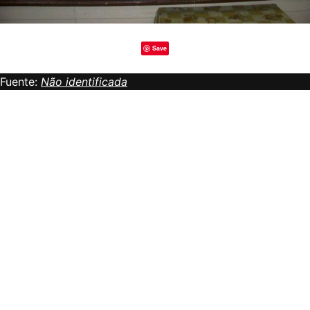
Save
Fuente:
Não identificada