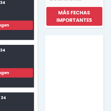
 34
MÁS FECHAS
IMPORTANTES
agen
Día internacional de la
mujer
 34
Día de la musica
agen
Halloween
Día de los niños
 34
Día de la Madre