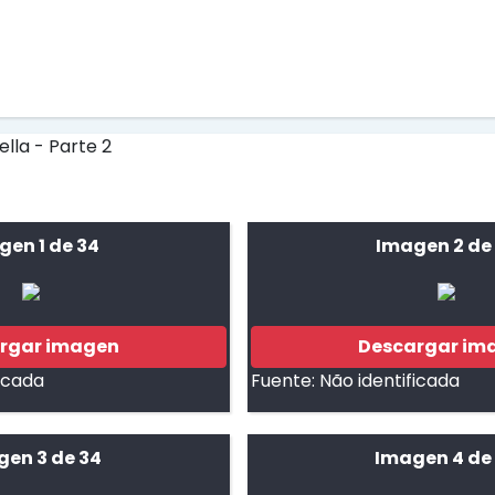
gen 1 de 34
Imagen 2 de
rgar imagen
Descargar im
ficada
Fuente:
Não identificada
gen 3 de 34
Imagen 4 de