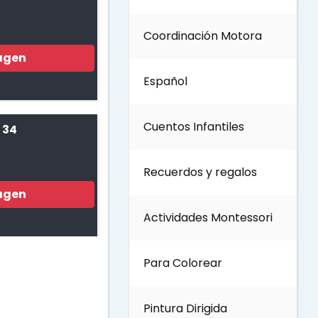
Coordinación Motora
Día de los Abuelos
agen
Español
Día del padre
Cuentos Infantiles
 34
Día del Maestro
Recuerdos y regalos
Día internacional de los
agen
bosques
Actividades Montessori
Invierno
Para Colorear
Día del Medio ambiente
Pintura Dirigida