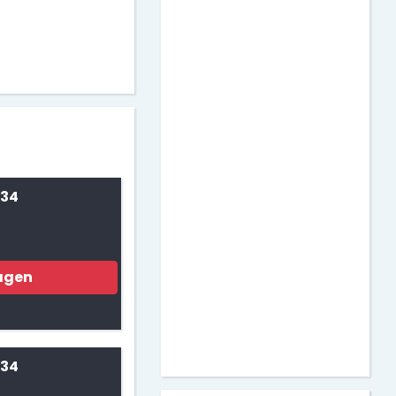
 34
agen
 34