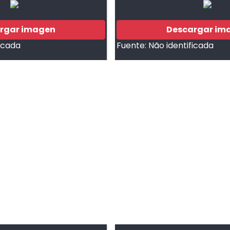
rgar imagen
Descargar im
ficada
Fuente:
Não identificada