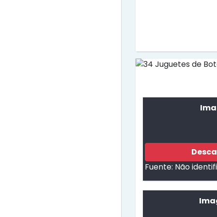
Ima
Desca
Fuente:
Não identi
Ima