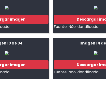
rgar imagen
Descargar im
ficada
Fuente:
Não identificada
en 13 de 34
Imagen 14 de
rgar imagen
Descargar im
ficada
Fuente:
Não identificada