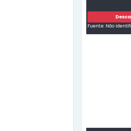
Desca
Fuente:
Não identi