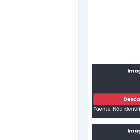
Imag
Desca
Fuente:
Não identi
Imag