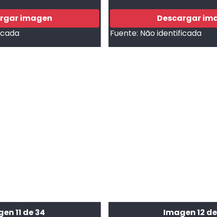
rgar imagen
Descargar im
ficada
Fuente:
Não identificada
en 11 de 34
Imagen 12 de