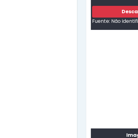
Desca
Fuente:
Não identi
Imag