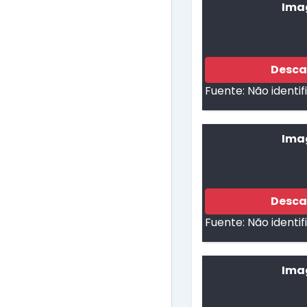
Ima
Desca
Fuente:
Não identi
Ima
Desca
Fuente:
Não identi
Imag