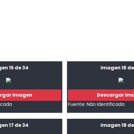
en 15 de 34
Imagen 16 de
rgar imagen
Descargar im
ficada
Fuente:
Não identificada
en 17 de 34
Imagen 18 de