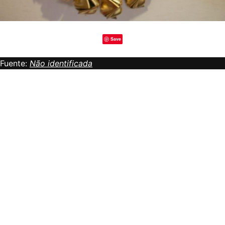
Save
Fuente:
Não identificada