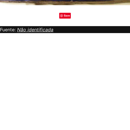
Save
Fuente:
Não identificada