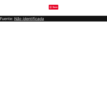
Save
Fuente:
Não identificada