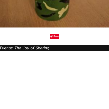
Save
Fuente:
The Joy of Sharing