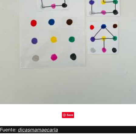
Save
Fuente:
dicasmamaecarla