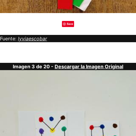
Save
Fuente:
lyviaescobar
Imagen 3 de 20 -
Descargar la Imagen Original