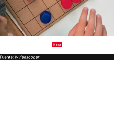
Save
Fuente:
lyviaescobar