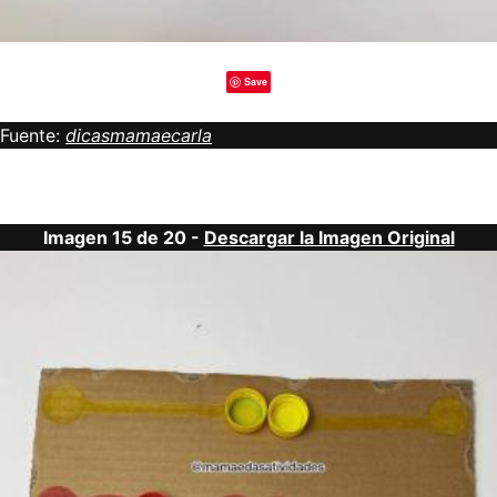
Save
Fuente:
dicasmamaecarla
Imagen 15 de 20 -
Descargar la Imagen Original