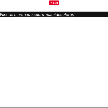
Save
Fuente:
maronadecolors_mamidecolores