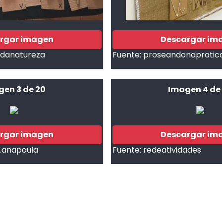
rgar imagen
Descargar im
sdanatureza
Fuente:
proseandonapratic
gen 3 de 20
Imagen 4 de
rgar imagen
Descargar im
.anapaula
Fuente:
redeatividades