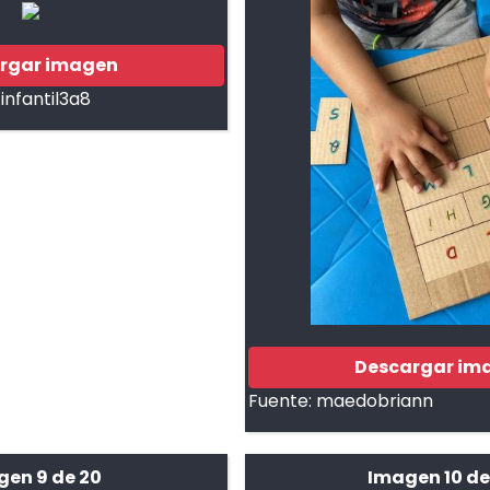
rgar imagen
infantil3a8
Descargar im
Fuente:
maedobriann
en 9 de 20
Imagen 10 de