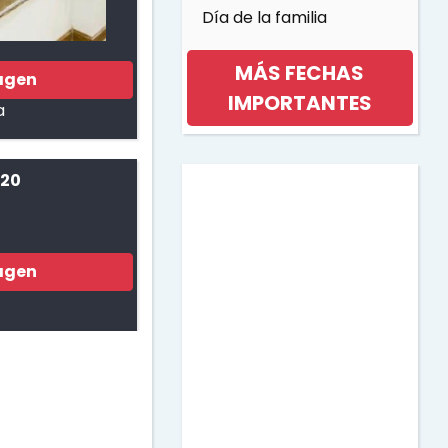
Día de la familia
MÁS FECHAS
agen
IMPORTANTES
a
Día internacional de la
 20
mujer
Día de la musica
agen
Halloween
Día de los niños
Día de la Madre