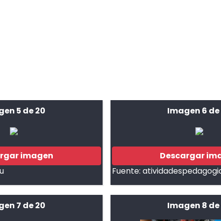
gen 5 de 20
Imagen 6 de
rgar imagen
Descargar im
u
Fuente:
atividadespedagogic
gen 7 de 20
Imagen 8 de