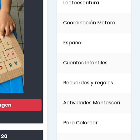
Lectoescritura
Día del Trabajo
Coordinación Motora
Día de los Abuelos
Español
Día del padre
Cuentos Infantiles
Día del Maestro
Recuerdos y regalos
Día internacional de los
bosques
Actividades Montessori
agen
Invierno
Para Colorear
Día del Medio ambiente
 20