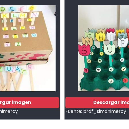
rgar imagen
Descargar im
nimercy
Fuente:
prof_simonimercy