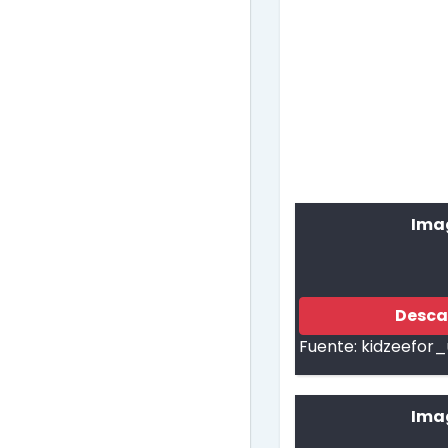
Ima
Desca
Fuente:
kidzeefor_
Ima