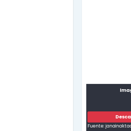
Imag
Desca
Fuente:
janainakta