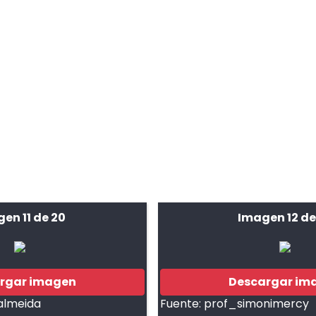
en 11 de 20
Imagen 12 de
rgar imagen
Descargar im
almeida
Fuente:
prof_simonimercy