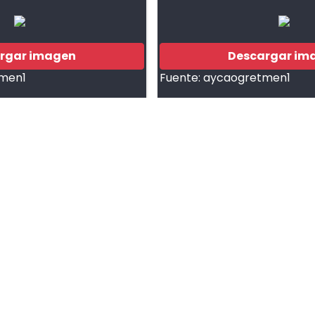
rgar imagen
Descargar im
men1
Fuente:
aycaogretmen1