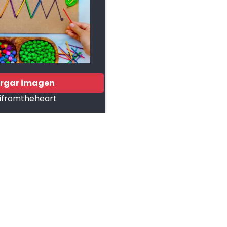
rgar imagen
ifromtheheart