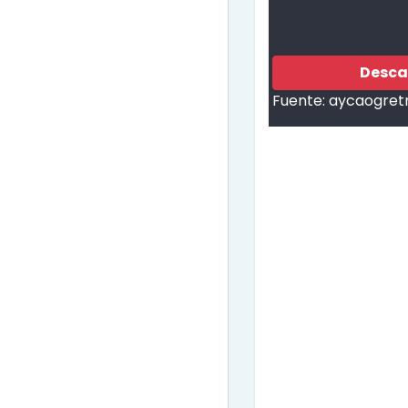
Desca
Fuente:
aycaogret