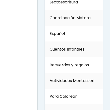
Lectoescritura
Día del Trabajo
Coordinación Motora
Día de los Abuelos
Español
Día del padre
Cuentos Infantiles
Día del Maestro
Recuerdos y regalos
Día internacional de los
bosques
Actividades Montessori
Invierno
Para Colorear
Día del Medio ambiente