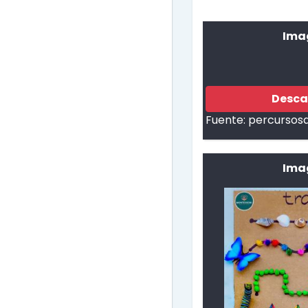
Ima
Desca
Fuente:
percursosd
Imag