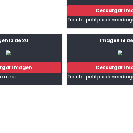
Descargar im
Fuente:
petitpasdeviendrag
en 13 de 20
Imagen 14 de
rgar imagen
Descargar im
ie.minis
Fuente:
petitpasdeviendrag