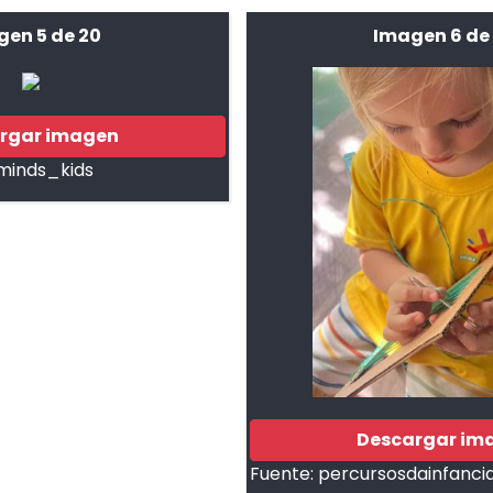
gen 5 de 20
Imagen 6 de
rgar imagen
minds_kids
Descargar im
Fuente:
percursosdainfanci