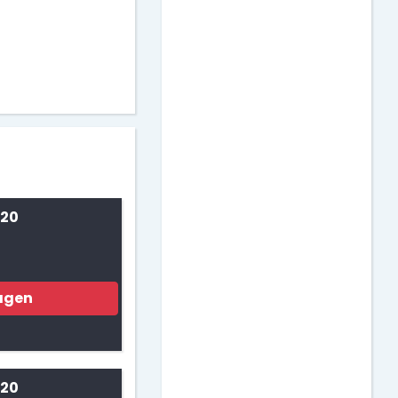
 20
agen
 20