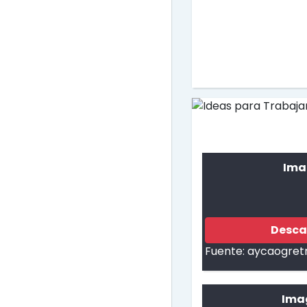
Ima
Desca
Fuente:
aycaogret
Ima