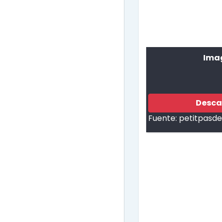
Imag
Desca
Fuente:
petitpasd