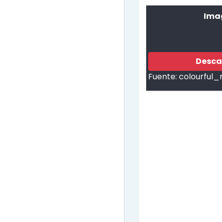
Ima
Desca
Fuente:
colourful_