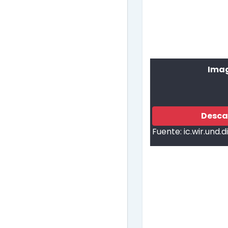
Imag
Desca
Fuente:
ic.wir.und.d