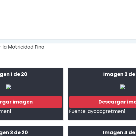
gen 1 de 20
Imagen 2 de
rgar imagen
Descargar im
men1
Fuente:
aycaogretmen1
gen 3 de 20
Imagen 4 de