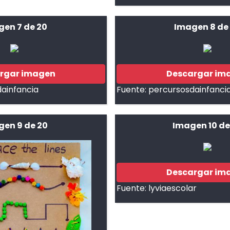
gen 7 de 20
Imagen 8 de
rgar imagen
Descargar im
ainfancia
Fuente:
percursosdainfanci
en 9 de 20
Imagen 10 de
Descargar im
Fuente:
lyviaescolar