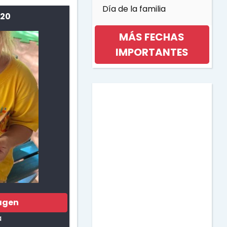
Día de la familia
 20
MÁS FECHAS
IMPORTANTES
Día internacional de la
mujer
Día de la musica
Halloween
Día de los niños
agen
a
Día de la Madre