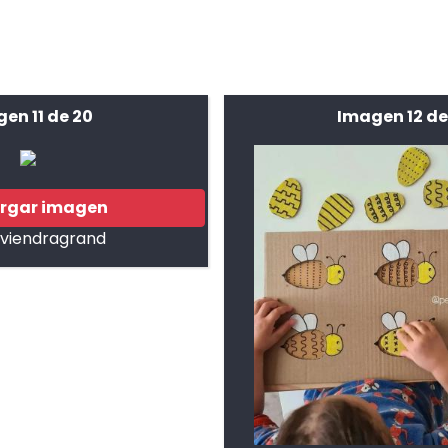
en 11 de 20
Imagen 12 de
rgar imagen
eviendragrand