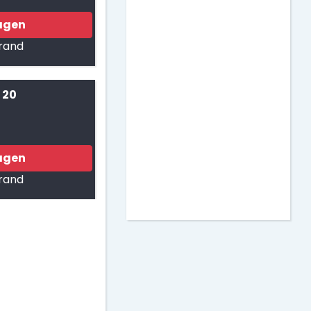
Verano
Matemáticas
agen
rand
Murales para Clase
 20
Actividades para
Imprimir
agen
Decoración de Puertas
rand