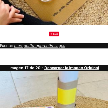
Save
Fuente:
mes_petits_apprentis_sages
Imagen 17 de 20 -
Descargar la Imagen Original