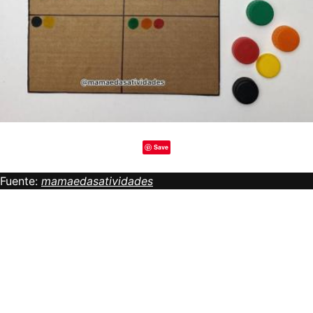
Save
Fuente:
mamaedasatividades