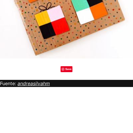
Save
Fuente:
andreasilvahm