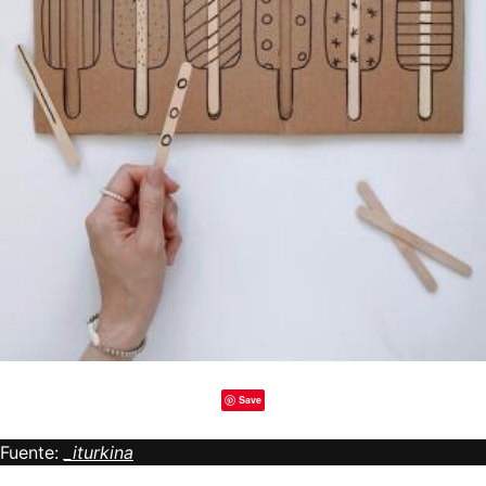
Save
Fuente:
_iturkina