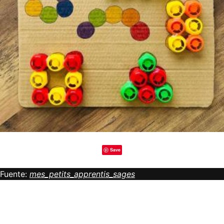
Save
Fuente:
mes_petits_apprentis_sages