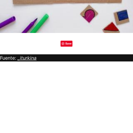
Save
Fuente:
_iturkina