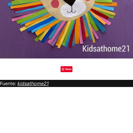
Save
Fuente:
kidsathome21