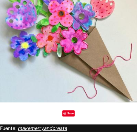
Save
Fuente:
makemerryandcreate