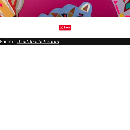
Save
Fuente:
thelittleartistsroom