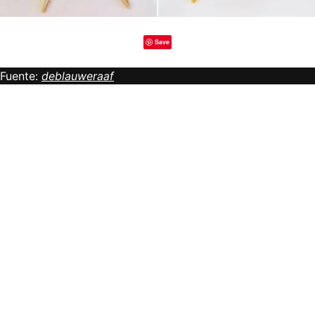
Save
Fuente:
deblauweraaf