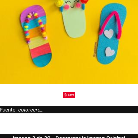
Save
Fuente:
colorecre_