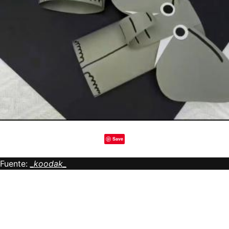
Save
Fuente:
_koodak_