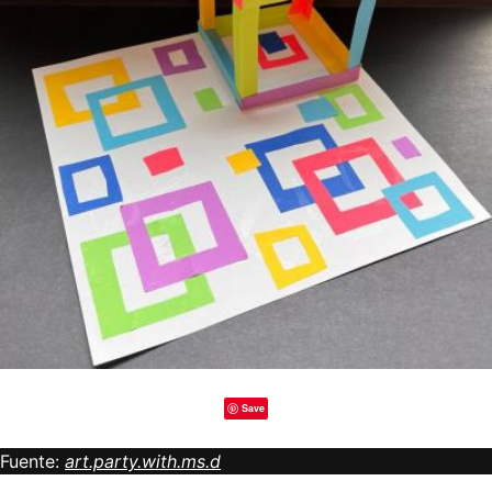
Save
Fuente:
art.party.with.ms.d