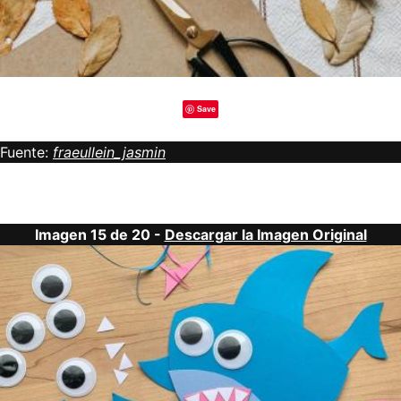
Save
Fuente:
fraeullein_jasmin
Imagen 15 de 20 -
Descargar la Imagen Original