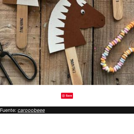
Save
Fuente:
carooobeee