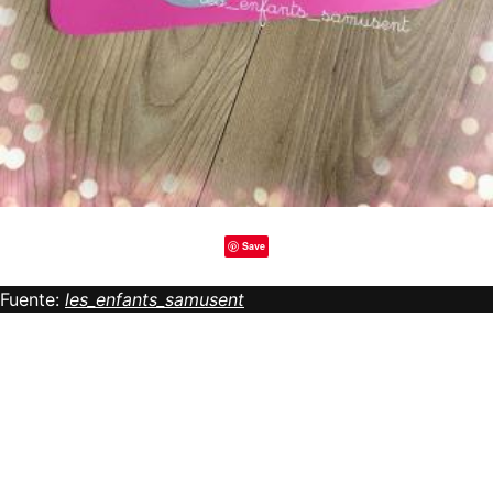
Save
Fuente:
les_enfants_samusent