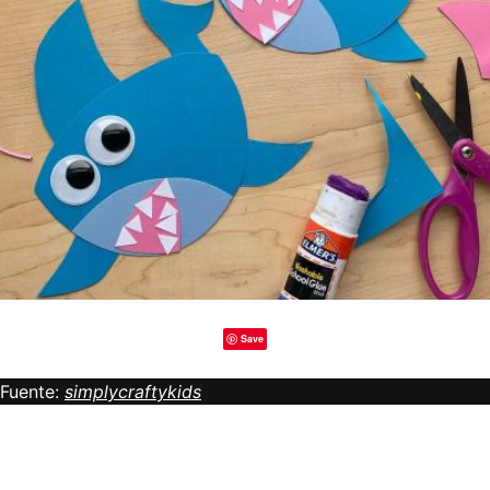
Save
Fuente:
simplycraftykids