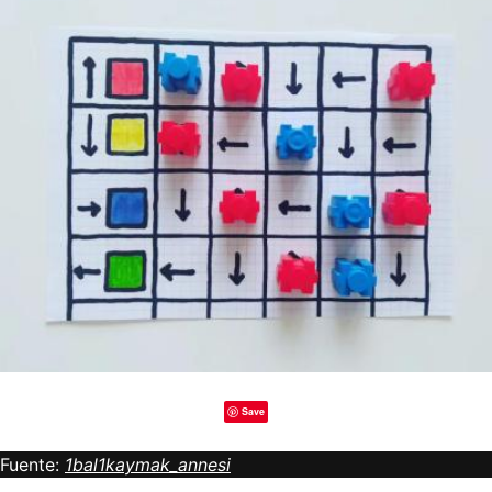
Save
Fuente:
1bal1kaymak_annesi