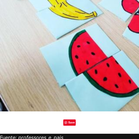
Save
Fuente:
professores_e_pais