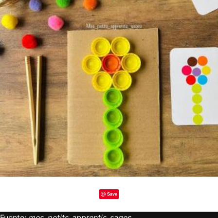
Save
Fuente:
mes_petits_apprentis_sages