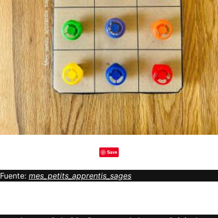
Save
Fuente:
mes_petits_apprentis_sages