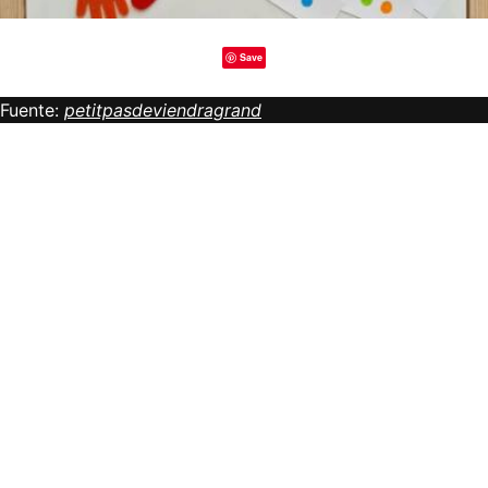
Save
Fuente:
petitpasdeviendragrand