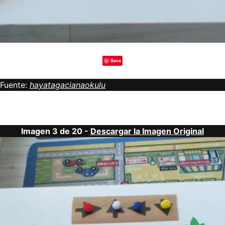
Save
Fuente:
hayatagacianaokulu
Imagen 3 de 20 -
Descargar la Imagen Original