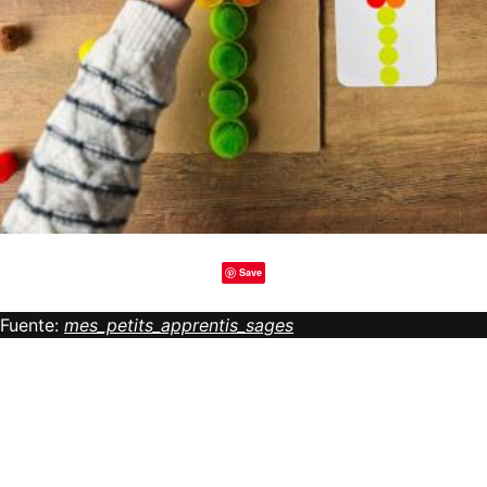
Save
Fuente:
mes_petits_apprentis_sages