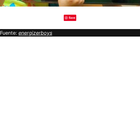
Save
Fuente:
energizerboys