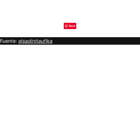
Save
Fuente:
elsadinitaufika