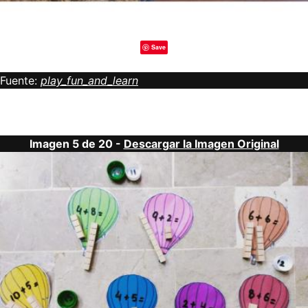
Save
Fuente:
play_fun_and_learn
Imagen 5 de 20 -
Descargar la Imagen Original