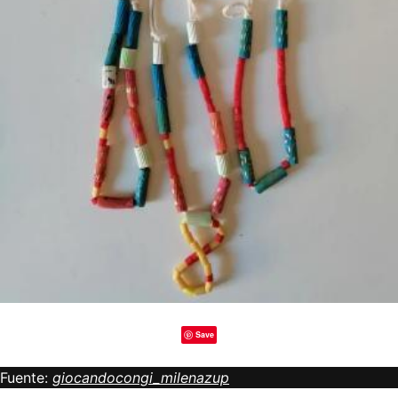
Save
Fuente:
giocandocongi_milenazup