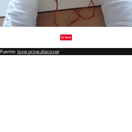
Save
Fuente:
love.grow.discover