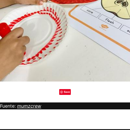
Save
Fuente:
mumzcrew