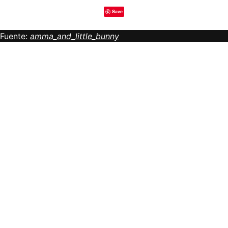
Save
Fuente:
amma_and_little_bunny