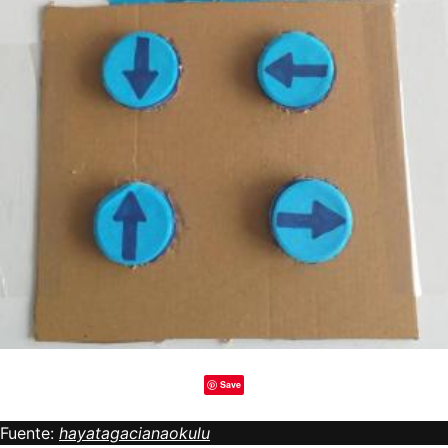
Save
Fuente:
hayatagacianaokulu