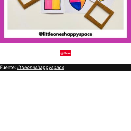
Save
Fuente:
littleoneshappyspace