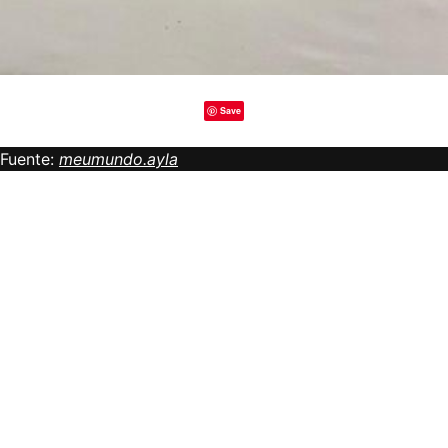
Save
Fuente:
meumundo.ayla