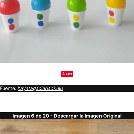
Save
Fuente:
hayatagacianaokulu
Imagen 6 de 20 -
Descargar la Imagen Original