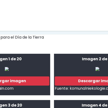
gen 1 de 20
Imagen 2 de
rgar imagen
Descargar im
ain.com
Fuente:
komunalniekologie.
gen 3 de 20
Imagen 4 de