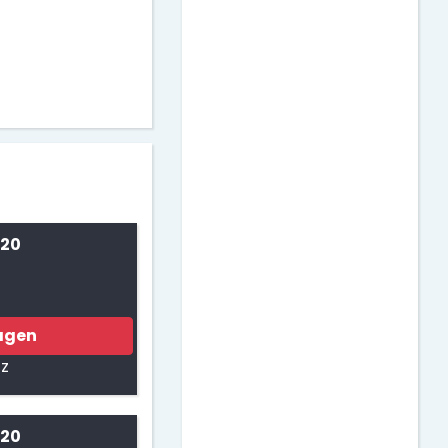
 20
agen
cz
 20