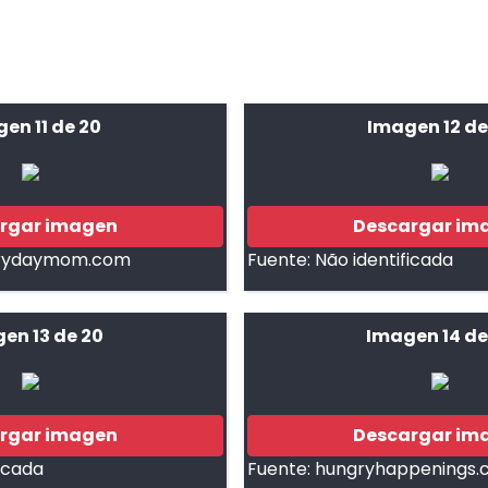
en 11 de 20
Imagen 12 de
rgar imagen
Descargar im
erydaymom.com
Fuente:
Não identificada
en 13 de 20
Imagen 14 de
rgar imagen
Descargar im
ficada
Fuente:
hungryhappenings