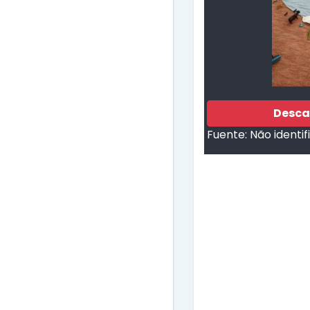
Desca
Fuente:
Não identi