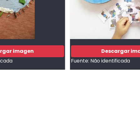
rgar imagen
Descargar im
ficada
Fuente:
Não identificada