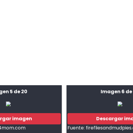
gen 5 de 20
Imagen 6 de
rgar imagen
Descargar im
s4mom.com
Fuente:
firefliesandmudpie