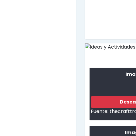
Ima
Desca
Fuente:
thecrafttr
Ima