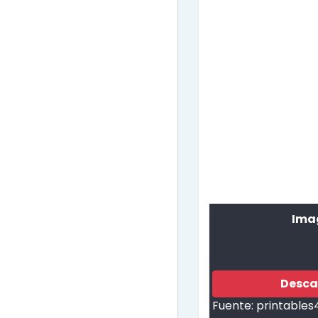
Ima
Desca
Fuente:
printable