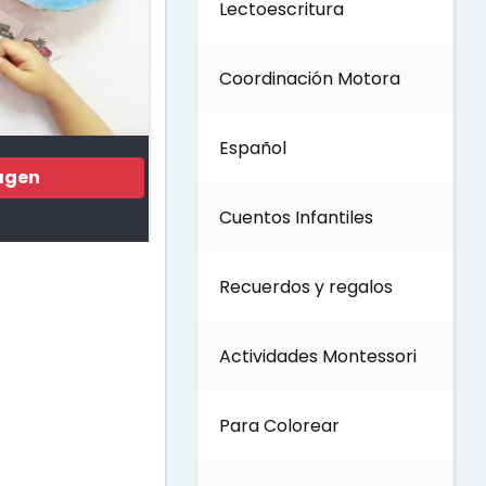
Lectoescritura
Día del Trabajo
Coordinación Motora
Día de los Abuelos
Español
Día del padre
agen
Cuentos Infantiles
Día del Maestro
Recuerdos y regalos
Día internacional de los
bosques
Actividades Montessori
Invierno
Para Colorear
Día del Medio ambiente