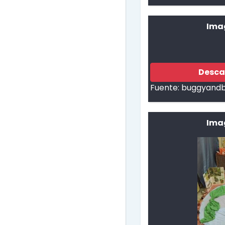
Ima
Desca
Fuente:
buggyand
Imag