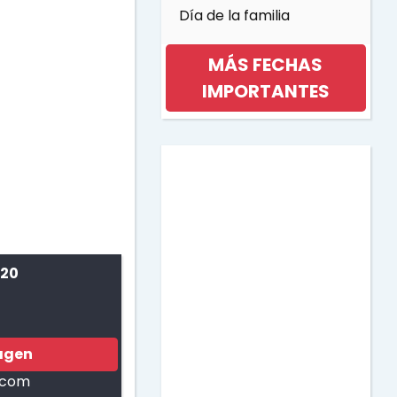
Día de la familia
MÁS FECHAS
IMPORTANTES
Día internacional de la
mujer
Día de la musica
 20
Halloween
Día de los niños
agen
s.com
Día de la Madre