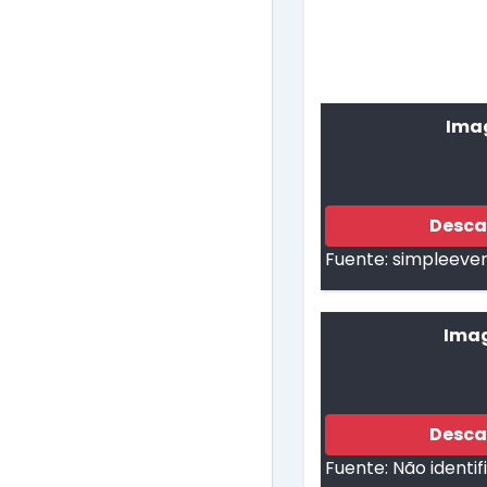
Imag
Desca
Fuente:
simpleev
Imag
Desca
Fuente:
Não identi